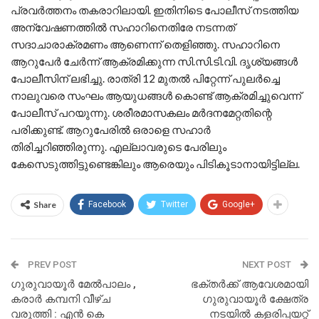
പ്രവർത്തനം തകരാറിലായി. ഇതിനിടെ പോലീസ് നടത്തിയ
അന്വേഷണത്തിൽ സഹാറിനെതിരേ നടന്നത്
സദാചാരാക്രമണം ആണെന്ന് തെളിഞ്ഞു. സഹാറിനെ
ആറുപേർ ചേർന്ന് ആക്രമിക്കുന്ന സി.സി.ടി.വി. ദൃശ്യങ്ങൾ
പോലീസിന് ലഭിച്ചു. രാത്രി 12 മുതൽ പിറ്റേന്ന് പുലർച്ചെ
നാലുവരെ സംഘം ആയുധങ്ങൾ കൊണ്ട് ആക്രമിച്ചുവെന്ന്
പോലീസ് പറയുന്നു. ശരീരമാസകലം മർദനമേറ്റതിന്റെ
പരിക്കുണ്ട്. ആറുപേരിൽ ഒരാളെ സഹാർ
തിരിച്ചറിഞ്ഞിരുന്നു. എല്ലാവരുടെ പേരിലും
കേസെടുത്തിട്ടുണ്ടെങ്കിലും ആരെയും പിടികൂടാനായിട്ടില്ല.
Share
Facebook
Twitter
Google+
PREV POST
NEXT POST
ഗുരുവായൂർ മേൽപാലം ,
ഭക്തർക്ക് ആവേശമായി
കരാർ കമ്പനി വീഴ്ച
ഗുരുവായൂർ ക്ഷേത്ര
വരുത്തി : എൻ കെ
നടയിൽ കളരിപ്പയറ്റ്