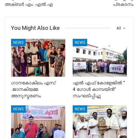
അക്ബർ എം. എൽ.എ
പ്രകടനം
You Might Also Like
All
NEWS
NEWS
ഗാനകോകിലം എസ്
എൽ എഫ് കോളേജിൽ ”
.ജാനകിയമ്മ
4 ഗോൾ കാമ്പയിൻ”
അനുസ്മരണം
സംഘടിപ്പിച്ചു
NEWS
NEWS