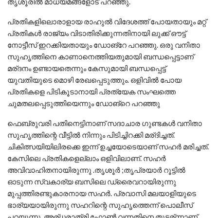
തൃശൂരില്‍ മാധ്യമങ്ങളോട് പറഞ്ഞു.
പ്രതികളിലൊരാളായ രാഹുല്‍ വിദേശത്ത് പോയതായും മറ്റ്
പ്രതികള്‍ രാജ്യം വിടാതിരിക്കുന്നതിനായി ലുക്ക് ഔട്ട്
നോട്ടീസ് ഇറക്കിയതായും ഡോങ്‌റേ പറഞ്ഞു. ഒരു വനിതാ
സുഹൃത്തിനെ കാണാനെത്തിയതുമായി ബന്ധപ്പെട്ടാണ്
മര്ദനം ഉണ്ടായതെന്നും കേസുമായി ബന്ധപ്പെട്ട്
യുവതിയുടെ മൊഴി രേഖപ്പെടുത്തും. ഒളിവില്‍ പോയ
പ്രതികളെ പിടികൂടാനായി പ്രത്യേക സംഘത്തെ
ചുമതലപ്പെടുത്തിയെന്നും ഡോങ്‌റെ പറഞ്ഞു
ഫെബ്രുവരി പതിനെട്ടിനാണ് സദാചാര ഗുണ്ടകള്‍ വനിതാ
സുഹൃത്തിന്റെ വീട്ടില്‍ നിന്നും പിടിച്ചിറക്കി മര്ദിച്ചത്.
ചികിത്സയിയിലിരക്കെ ഇന്ന് ഉച്ചയോടെയാണ് സഹര്‍ മരിച്ചത്.
കേസിലെ പ്രതികളെല്ലാം ഒളിവിലാണ്. സഹര്‍
അവിവാഹിതനായിരുന്നു .തൃശൂര്‍ ;തൃപ്രയാര്‍ റൂട്ടില്‍
ഓടുന്ന സ്വകാര്യ ബസിലെ ഡ്രൈവറായിരുന്നു
മുപ്പത്തിരണ്ടുകാരനായ സഹര്‍. പ്രവാസി മലയാളിയുടെ
ഭാര്യയായിരുന്നു സഹറിന്റെ സുഹൃത്തെന്ന് പൊലീസ്
പറയുന്നു. അര്ധരാത്രി ഫോണ്‍ വന്നതിനെ തുടര്ന്നാണ്