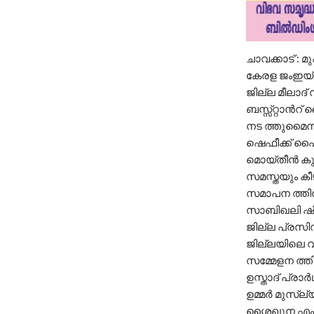
ചാവക്കാട് :
കേരള ജംഇയ്യ 
ജില്ല മീലാദ്
ബസ്സ്റ്റാന്‍റ
നട ത്തുമൈന
ഷെഫീക്ക് ഫൈ
മൊയ്തീൻ കുട്ട
സമസ്തയും കീ
സമാപന ത്തിന
സാബിഖലി ഷിഹ
ജില്ല പ്രസിഡ
ജില്ലയിലെ വ
സമ്മേളന ത്തി
ഉസ്താദ് പ്രാ
ഉമ്മർ മുസ്ല്
ശൈഖുന എം എം