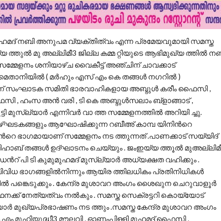
 മുഹമദ് നബി അനുപമ വ്യക്തിത്വം എന്ന പ്രമേയവുമായി സമസ്ത
ത്തുല്‍ മു അല്ലിമീ3 ജില്ല കമ്മ റ്റിയുടെ ആഭിമുഖ്യ ത്തില്‍ ന
 സമ്മേളനം ശനിയാഴ്ച വൈകീട്ട് അഞ്ചിന് ചാവക്കാട്
് മൈതാനിയില്‍ ( മര്‍ഹും എസ് എം കെ തങ്ങള്‍ നഗറില്‍ )
്ന് സംഘാടക സമിതി ഭാരവാഹികളായ അബ്ദുള്‍ കരീം ഫൈസി ,
സി , ഹംസ അൻ വരി , ടി കെ അബ്ദുള്‍സലാം ബ്ളാങ്ങാട് ,
ി മുസ്ല്യാര്‍ എന്നിവര്‍ വാ ത്ത സമ്മേളനത്തില്‍ അറിയി ച്ചു.
ഴ്ഘടകങ്ങളും ആഘോഷിക്കുന്ന റബീഅ് കാമ്പ യിനിന്‍റെ
്‍റെ ഭാഗമായാണ് സമ്മേളനം നട ത്തുന്നത് .പാണക്കാട് സയ്യിദ്
ാബ് തങ്ങള്‍ ഉദ്ഘാടനം ചെയ്യും . ജംഇയ്യ ത്തൂല്‍ മുഅല്ലിമ
ന്‍റ് പി ടി കുമുമുഹമദ് മുസ്ല്യാര്‍ അധ്യക്ഷത വഹിക്കും .
ിവിധ ഭാഗങ്ങളില്‍നിന്നും ആയിര ത്തിലധികം പ്രതിനിധികള്‍
ല്‍ പങ്കെടുക്കും . കേന്ദ്ര മുശാവറ അംഗം ശൈഖുന ചെറുവാളൂര്‍
ര്‍ഥനക്ക് നേത്യത്വം നല്‍കും . സമസ്ത സെക്രട്ടറി കൊയ്യോട്
യാര്‍ മുഖ്യപ്രഭാഷണം നട ത്തും .സമസ്ത കേന്ദ്ര മുശാവറ അംഗം
 മുഹിയുദ്ധീ3 മൗലവി , ഓണംപിള്ളി മുഹമദ് ഫൈസി ,