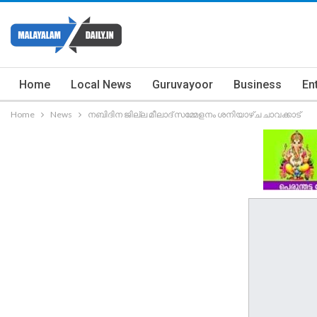
Home
Local News
Guruvayoor
Business
En
Home
News
നബിദിന ജില്ല മീലാദ് സമ്മേളനം ശനിയാഴ്ച ചാവക്കാട്