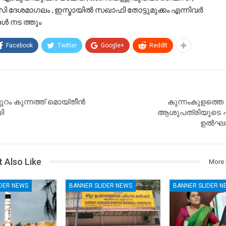
ദേശമാഗലം , ഇസ്മായില്‍ സഖാഫി തോട്ടുമുക്കം എന്നിവര്‍
്‍ നട ത്തും
Facebook
Twitter
Google+
ReddIt
പുറം കുന്നത്ത് മൊയ്തീന്‍
കുന്നംകുളത്ത
ി
ആശുപത്രിയുടെ പു
ഉൽഘാ
 Also Like
More 
IDER NEWS
BANNER SLIDER NEWS
BANNER SLIDER N