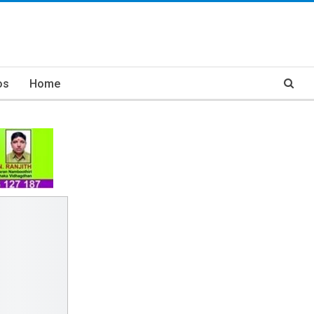
os
Home