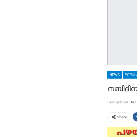
NEWS
POPUL
നബിദിന 
Last updated
Dec 
Share