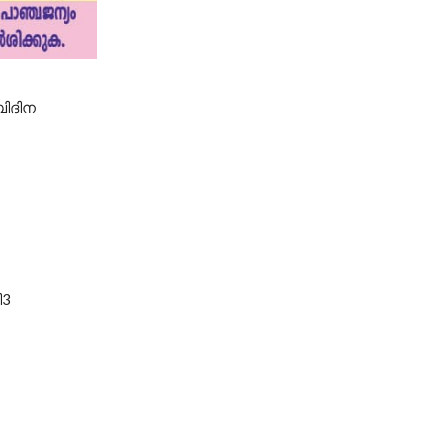
ബിദിന
ീ3