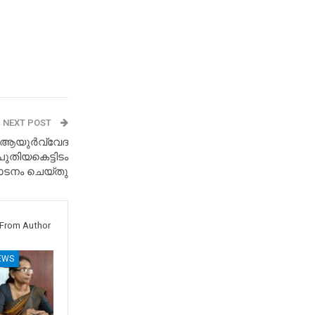
NEXT POST
െ ആയുർവ്വേദ
തിയകെട്ടിടം
ടനം ചെയ്തു
From Author
EWS