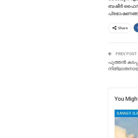
ബഷീര്‍ ഫൈസി 
പ്രഭാഷണങ്ങള
Share
PREV POST
പുത്തന്‍ കടപ്
നിര്യാതനായ
You Might
BANNER SL