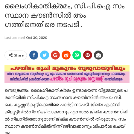
ലൈം​ഗി​കാ​തി​ക്ര​മം, സി.​പി.​ഐ സം​
സ്ഥാ​ന കൗ​ണ്‍​സി​ല്‍ അം​
ഗത്തിനെതിരെ നടപടി .
Last updated
Oct 30, 2020
Share
നെ​ടു​ങ്ക​ണ്ടം: ലൈം​ഗി​കാ​തി​ക്ര​മം ഉ​ണ്ടാ​യെ​ന്ന വീ​ട്ട​മ്മ​യു​ടെ പ​
രാ​തി​യി​ല്‍ സി.​പി.​ഐ സം​സ്ഥാ​ന കൗ​ണ്‍​സി​ല്‍ അം​ഗം സി.​
കെ. കൃ​ഷ്ണ​ന്‍​കു​ട്ടി​ക്കെ​തി​രെ പാ​ര്‍​ട്ടി ന​ട​പ​ടി. ജി​ല്ല​ എ​ക്സി​
ക്യൂ​ട്ടി​വി​ല്‍​നി​ന്ന്​ ഒ​ഴി​വാ​ക്കാ​നും എ​ന്നാ​ല്‍ ജി​ല്ല കൗ​ണ്‍​സി​ലി​
ല്‍ നി​ല​നി​ര്‍​ത്താ​നു​മാ​ണ്​ ജി​ല്ല കൗ​ണ്‍​സി​ല്‍ തീ​രു​മാ​നം. സം​
സ്ഥാ​ന കൗ​ണ്‍​സി​ലി​ല്‍​നി​ന്ന്​ ഒ​ഴി​വാ​ക്കാ​നും ശി​പാ​ര്‍​ശ ചെ​യ്​​
തു.