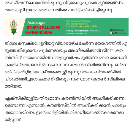
മ്മ ക​മീ​ഷ​ന് കെ​മാ​റി​യി​രു​ന്നു.വീ​ട്ട​മ്മ​ക്കു​പു​റ​മെ മ​റ്റ് അ​ഞ്ച് പ​
രാ​തി​കൂ​ടി ഇ​ദ്ദേ​ഹ​ത്തി​നെ​തി​രെ പാ​ര്‍​ട്ടി​ക്ക് ല​ഭി​ച്ചി​രു​ന്നു.
ജി​ല്ല സെ​ക്ര​േ​ട്ട​റി​യ​റ്റ്​ വ്യാ​ഴാ​ഴ്ച ചേ​ര്‍​ന്ന യോ​ഗ​ത്തി​ല്‍ എ​
ടു​ത്ത തീ​രു​മാ​നം പൂ​ര്‍​ണ​മാ​യും അം​ഗീ​ക​രി​ക്കാ​ന്‍ ജി​ല്ല കൗ​
ണ്‍​സി​ല്‍ ത​യാ​റാ​യി​ല്ല. ആ​റു​വ​ര്‍​ഷം മു​മ്ബ് സ​മാ​ന ലൈം​ഗി​
കാ​തി​ക്ര​മ​ക്കേ​സി​ല്‍ സം​സ്ഥാ​ന കൗ​ണ്‍​സി​ലി​ല്‍​നി​ന്നും ബ്രാ​
ഞ്ച് ക​മ്മി​റ്റി​യി​ലേ​ക്ക് ത​രം​താ​ഴ്ത്തി മൂ​ന്നു​വ​ര്‍​ഷം ബ്രാ​ഞ്ചി​ല്‍
പ്ര​വ​ര്‍​ത്തി​ച്ച​ശേ​ഷ​മാ​ണ്​ വീ​ണ്ടും സം​സ്ഥാ​ന കൗ​ണ്‍​സി​ലി​ലെ​
ത്തി​യ​ത്.
എ​ക്സി​ക്യൂ​ട്ടി​വ് തീ​രു​മാ​നം കൗ​ണ്‍​സി​ലി​ല്‍ അം​ഗീ​ക​രി​ക്ക​ണ​
മെ​ന്നാ​ണ്. എ​ന്നാ​ല്‍, കൗ​ണ്‍​സി​ലി​ല്‍ അം​ഗീ​ക​രി​ക്കാ​ന്‍ പ​ല​രും
ത​യാ​റാ​യി​ല്ല. ഇ​ത് പാ​ര്‍​ട്ടി​യി​ല്‍ വി​ഭാ​ഗീ​യ​ത​ക്ക്് കാ​ര​ണ​മാ​
യി​ട്ടു​ണ്ട്