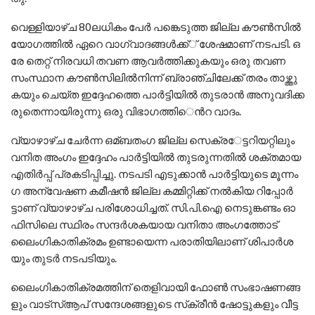
വെ​ള്ളി​യാ​ഴ്ച 80ല​ധി​കം പേ​ര്‍ പ​​ങ്കെ​ടു​ത്ത ജി​ല്ല കൗ​ണ്‍​സി​ല്‍
യോ​ഗ​ത്തി​ല്‍ ഏ​റെ വാ​ഗ്വാ​ദ​ങ്ങ​ള്‍​ക്ക്് ശേ​ഷ​മാ​ണ് ന​ട​പ​ടി. ഒ​
രേ തെ​റ്റ് നി​ര​വ​ധി ത​വ​ണ ആ​വ​ര്‍​ത്തി​ക്കു​ക​യും ഒ​രു ത​വ​ണ
സം​സ്ഥാ​ന കൗ​ണ്‍​സി​ലി​ല്‍​നി​ന്ന്​ ബ്രാ​ഞ്ചി​ലേ​ക്ക് ത​രം താ​ഴ്ത്തു​
ക​യും ചെ​യ്ത ഇ​ദ്ദേ​ഹ​ത്തെ പാ​ര്‍​ട്ടി​യി​ല്‍ തു​ട​രാ​ന്‍ അ​നു​വ​ദി​ക്ക​
രു​തെ​ന്നാ​യി​രു​ന്നു ഒ​രു വി​ഭാ​ഗ​ത്തി​െന്‍റ വാ​ദം.
വ്യാ​ഴാ​ഴ്ച ചേ​ര്‍​ന്ന ഒ​മ്ബ​തം​ഗ ജി​ല്ല സെ​ക്ര​േ​ട്ട​റി​യ​റ്റി​ലും
വ​നി​ത അം​ഗം ഇ​​ദ്ദേ​ഹം പാ​ര്‍​ട്ടി​യി​ല്‍ തു​ട​രു​ന്ന​തി​ല്‍ ശ​ക്ത​മാ​യ
എ​തി​ര്‍​പ്പ് പ്ര​ക​ടി​പ്പി​ച്ചു. ന​ട​പ​ടി എ​ടു​ക്കാ​ന്‍ പാ​ര്‍​ട്ടി​യു​ടെ മൂ​ന്നം​
ഗ അ​ന്വേ​ഷ​ണ ക​മീ​ഷ​ന്‍ ജി​ല്ല ക​മ്മി​റ്റി​ക്ക് ന​ല്‍​കി​യ റി​പ്പോ​ര്‍​
ട്ടാ​ണ് വ്യാ​ഴാ​ഴ്ച പ​രി​ശോ​ധി​ച്ച​ത്. സി.​പി.​ഐ നെ​ടു​ങ്ക​ണ്ടം ഓ​
ഫി​സി​ലെ സ്ഥി​രം സ​ന്ദ​ര്‍​ശ​ക​യാ​യ വ​നി​താ അം​ഗ​ത്തോ​ട്
ലൈം​ഗി​കാ​തി​ക്ര​മം ഉ​ണ്ടാ​യെ​ന്ന പ​രാ​തി​യി​ലാ​ണ് ശി​പാ​ര്‍​ശ​
യും തു​ട​ര്‍ ന​ട​പ​ടി​യും.
ലൈം​ഗി​കാ​തി​ക്ര​മ​ത്തി​ന് തെ​ളി​വാ​യി ഫോ​ണ്‍ സം​ഭാ​ഷ​ണ​ങ്ങ​
ളും വാ​ട്സ്​​ആ​പ് സ​ന്ദേ​ശ​ങ്ങ​ളു​ടെ സ്​​ക്രീ​ന്‍ ഷോ​ട്ടു​ക​ളും വീ​ട്ട​