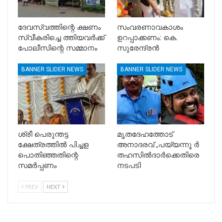
ദേവസ്വത്തിന്റെ ക്ഷണം
സംവരണാവകാശം
സ്വീകരിച്ചെ ത്തിയവർക്ക്
ഉറപ്പാക്കണം: കെ.
പോലീസിന്റെ സമ്മാനം
സുരേന്ദ്രൻ
BANNER SLIDER NEWS
BANNER SLIDER NEWS
ശ്രീ പെരുന്തട്ട
മൃതദേഹത്തോട്
ക്ഷേത്രത്തിൽ പിച്ചള
അനാദരവ് ,പയ്യന്നൂ ർ
പൊതിഞ്ഞതിന്റെ
തഹസിൽദാർക്കെതിരെ
സമർപ്പണം
നടപടി
PREV
NEXT