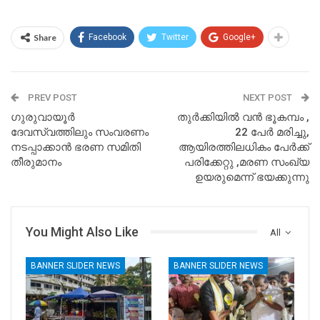
Share
Facebook
Twitter
Google+
PREV POST
NEXT POST
ഗുരുവായൂർ
തുർക്കിയിൽ വൻ ഭൂകമ്പം ,
ദേവസ്വത്തിലും സംവരണം
22 പേർ മരിച്ചു,
നടപ്പാക്കാൻ ഭരണ സമിതി
ആയിരത്തിലധികം പേർക്ക്
തീരുമാനം
പരിക്കേറ്റു ,മരണ സംഖ്യ
ഉയരുമെന്ന് ഭയക്കുന്നു
You Might Also Like
All
BANNER SLIDER NEWS
BANNER SLIDER NEWS