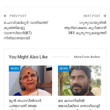
PREV POST
NEXT POST
ചൊവ്വല്ലൂര്‍ വാരിയത്ത്
ഗുരുവായൂരിൽ
കുഞ്ഞിമാളു
ആദ്യാക്ഷരം കുറിക്കാൻ
വാരസ്യാര്‍(87)
383 കുരുന്നുകളെത്തി
നിര്യാതയായി
You Might Also Like
More From Author
NEWS
NEWS
മുൻ തഹസീൽദാർ
മര കമ്പനിയിൽ
പത്മാവതി അമ്മ
ജോലിക്കിടെ തൊഴിലാളി