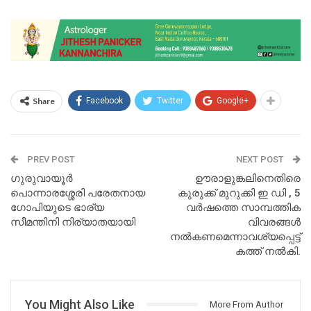
Share
Facebook
Twitter
Google+
PREV POST
NEXT POST
ഗുരുവായൂർ
ഊരാളുങ്കലിനെതിരെ
പൊന്നാരശ്ശേരി പരേതനായ
കുരുക്ക് മുറുക്കി ഇ ഡി , 5
ഗോപിയുടെ ഭാര്യ
വർഷത്തെ സാമ്പത്തിക
സീമന്തിനി നിര്യാതയായി
വിവരങ്ങൾ
നൽകണമെന്നാവശ്യപ്പെട്ട്
കത്ത് നൽകി.
You Might Also Like
More From Author