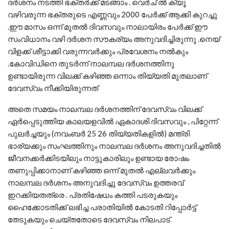
ദർശനം നടത്തി ഭക്തർക്ക് മടങ്ങാം . വെർച് ൽ ക്യൂ
വഴിവരുന്ന ഭക്തരുടെ എണ്ണവും 2000 പേർക്ക് ആക്കി കുറച്ചു
.ഈ മാസം ഒന്ന് മുതൽ ദിവസവും നാലായിരം പേർക്ക് ഈ
സംവിധാനം വഴി ദർശന സൗകര്യം അനുവദിച്ചിരുന്നു .നെയ്
വിളക്ക് ശീട്ടാക്കി വരുന്നവർക്കും പ്രവേശനം നൽകും
.കോവിഡിനെ തുടർന്ന് നാലമ്പല ദർശനത്തിനു
ഉണ്ടായിരുന്ന വിലക്ക് കഴിഞ്ഞ ഒന്നാം തിയ്യതി മുതലാണ്
ദേവസ്വം നീക്കിയിരുന്നത്
അതെ സമയം നാലമ്പല ദർശനത്തിന് ദേവസ്വം വിലക്ക്
ഏർപ്പെടുത്തിയ കാലയളവിൽ ഏകാദശി ദിവസവും , പിറ്റേന്ന്
പുലർച്ചയും (നവംബർ 25 26 തിയ്യതികളിൽ) മന്ത്രി
ഭാര്യക്കും സംഘത്തിനും നാലമ്പല ദർശനം അനുവദിച്ചതിൽ
ജീവനക്കർക്കിടയിലും നാട്ടുകാരിലും ഉണ്ടായ രോഷം
തണുപ്പിക്കാനാണ് കഴിഞ്ഞ ഒന്ന് മുതൽ എല്ലവർക്കും
നാലമ്പല ദർശനം അനുവദിച്ചു ദേവസ്വം ഉത്തരവ്
ഇറക്കിയതത്രെ . പ്രതിഷേധം കത്തി പടരുകയും
ഹൈക്കോടതിക്ക് ലഭിച്ച പരാതിയിൽ കോടതി റിപ്പോർട്ട്
തേടുകയും ചെയ്തതോടെ ദേവസ്വം നിലപാട്