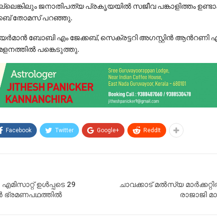
നില്ലെങ്കിലും ജനാതിപത്യ പ്രകൃയയില്‍ സജീവ പങ്കാളിത്തം ഉണ്ടാ
ക്കബ് തോമസ് പറഞ്ഞു.
െയര്‍മാന്‍ ബോബി എം ജേക്കബ്, സെക്രട്ടറി അഗസ്റ്റിന്‍ ആന്‍റണി 
ളനത്തില്‍ പങ്കെടുത്തു.
Facebook
Twitter
Google+
ReddIt
, എമിസാറ്റ് ഉൾപ്പടെ 29
ചാവക്കാട് മൽസ്യ മാർക്കറ്റി
ൾ ഭ്രമണപഥത്തിൽ
രാജാജി മ