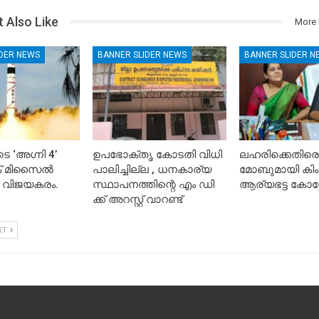
 Also Like
More 
IDER NEWS
BANNER SLIDER NEWS
BANNER SLIDER N
െ ‘അഗ്നി 4’
ഉപഭോക്തൃ കോടതി വിധി
ലഹരിക്കെതിരെ
ിക് മിസൈൽ
പാലിച്ചില്ല , ധനകാര്യ
മോബുമായി കിം
 വിജയകരം.
സ്ഥാപനത്തിന്റെ എം ഡി
ആര്യഭട്ട കോള
ക്ക് അറസ്റ്റ് വാറണ്ട്
XT