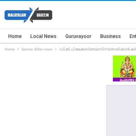
Home
Local News
Guruvayoor
Business
En
Home
banner slider news
ഡി.ജി.പി ജേക്കബ് തോമസിന് മത്സരിക്കാൻ കഴിയി