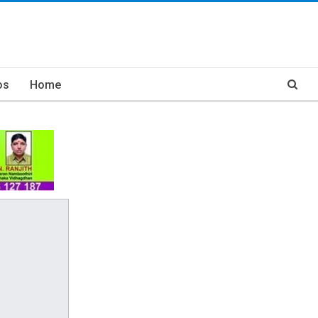
os
Home