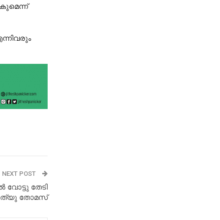
കുമെന്ന്
എന്നിവരും
NEXT POST
ൽ വോട്ടു തേടി
ാത്യു തോമസ്