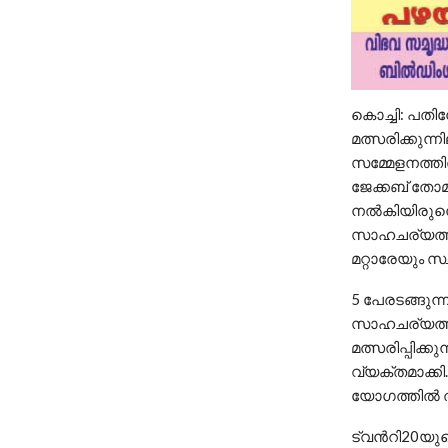
കൊച്ചി: പതിന
മത്സരിക്കുന്ന
സമ്മേളനത്തില്
ജേക്കബ് തോമസ
നല്‍കിയിരുന്
സാഹചര്യത്തില
മറ്റാരേയും സ്
5 പേരടങ്ങുന്
സാഹചര്യത്തി
മത്സരിപ്പിക്ക
വ്യക്തമാക്കി.
യോഗത്തില്‍ ത
ട്വന്‍റി20യ