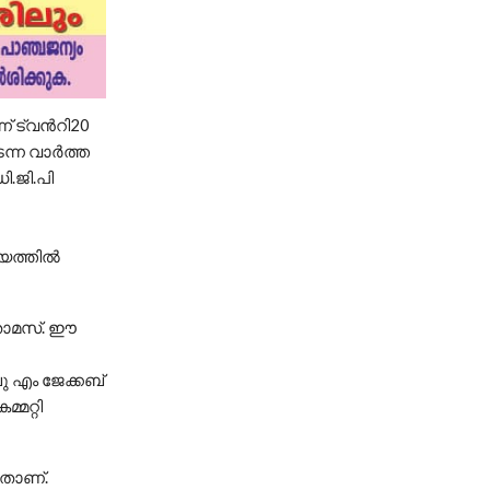
 ട്വന്‍റി20
ന്ന വാര്‍ത്ത
ി.ജി.പി
ത്തില്‍
 തോമസ്. ഈ
ബു എം ജേക്കബ്
്മറ്റി
ളതാണ്.