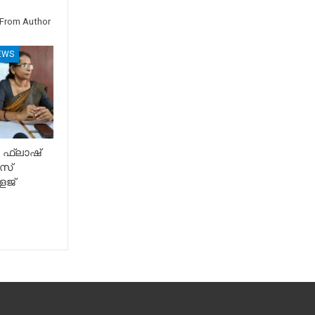
From Author
EWS
 ഫ്ലാഷ്
സ്
േജ്