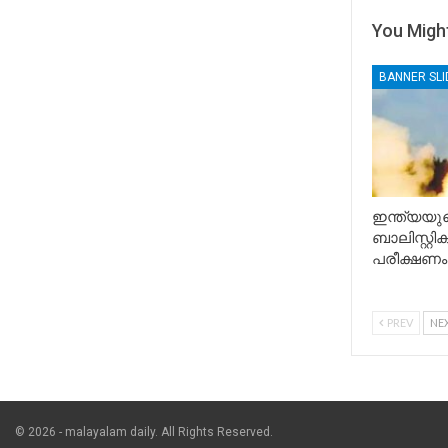
You Might
BANNER SL
ഇന്ത്യയുട
ബാലിസ്റ്റ
പരീക്ഷണം
PREV
NE
© 2026 - malayalam daily. All Rights Reserved.