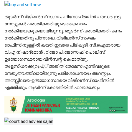
തുടർന്ന് വിജിലൻസ് സംഘം ഫിനോഫ്തലിൻ പൗഡർ ഇട്ട
നോട്ടുകൾ പരാതിക്കാരിയുടെ കൈവശം
നൽകിയയക്കുകയായിരുന്നു. തുടർന്ന് പരാതിക്കാരി പണം
നൽകിയതിനു പിന്നാലെ, വിജിലൻസ് സംഘം
ഓഫിസിനുള്ളിൽ കയറി ഇവരെ പിടികൂടി. സി.ഐമാരായ
വി.എ നിഷാദ്‌മോൻ , റിജോ പി.ജോസഫ്, പൊലീസ്
ഉദ്യോഗസ്ഥരായ വിൻസന്റ് കെ.മാത്യു,
തുളസീധരക്കുറുപ്,് അജിത്, തോമസ് എന്നിവരുടെ
നേതൃത്വത്തിലായിരുന്നു പരിശോധനയും അറസ്റ്റും.
അറ്‌സ്റ്റിലായ ഉദ്യോഗസ്ഥയെ വിജിലൻസ് ഓഫിസിൽ
എത്തിക്കും. തുടർന്ന് കോടതിയിൽ ഹാജരാക്കും