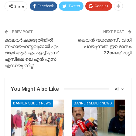
Share
Facebook
Twitter
Google+
PREV POST
NEXT POST
കാലവർഷക്കടുതിയിൽ
കെവിന്‍ വധക്കേസ് , വിധി
സഹായഹസ്തവുമായി എം
പറയുന്നത് ഈ മാസം
ആർ ആർ എം എച്ച് എസ്
22ലേക്ക് മാറ്റി
എസിലെ ലെ എൻ എസ്
എസ് യൂണിറ്റ്
You Might Also Like
All
BANNER SLIDER NEWS
BANNER SLIDER NEWS