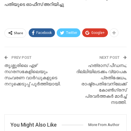
പതിയുടെ ഓഫീസ് അറിയിച്ചു
Share
Facebook
Twitter
Google+
PREV POST
NEXT POST
തൃശ്ശൂരിലെ ഏഴ്
ഹത്രാസ് പീഡനം;
നഗരസഭകളിലെയും
ദില്ലിയിലടക്കം വ്യാപക
സംവരണ വാർഡുകളുടെ
പ്രതിഷേധം,
നറുക്കെടുപ്പ് പൂർത്തിയായി.
രാഷ്ട്രപതിഭവനിലേക്ക്
കോൺഗ്രസ്
പ്രവർത്തകർ മാര്‍ച്ച്
നടത്തി.
You Might Also Like
More From Author