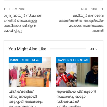
PREV POST
NEXT POST
ഗുരുവായൂർ സ്വദേശി
മമ്മിയൂർ മഹാദേവ
റെജിൻ അടക്കമുള്ള
ക്ഷേത്രത്തിൽ അഷ്ടദ്രവ്യ
നാവികരെ ബ്രിട്ടൻ
മഹാഗണപതിഹോമം
മോചിപ്പിച്ചു
നടത്തി
You Might Also Like
All
BANNER SLIDER NEWS
BANNER SLIDER NEWS
വിജീഷ് മണിക്ക്
ആയങ്കിയെ പിടികൂടാൻ
പിന്തുണയുമായി
സഹായിച്ച ഓട്ടോ
അട്ടപ്പാടി അമ്മമാരും
ഡ്രൈവർക്ക്
കലാകാരന്മാരും
പാരിതോഷികം