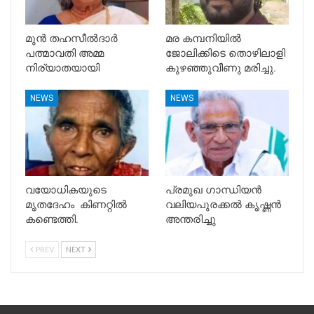
മുൻ തഹസീൽദാർ
മര കമ്പനിയിൽ
പത്മാവതി അമ്മ
ജോലിക്കിടെ തൊഴിലാളി
നിര്യാതയായി
കുഴഞ്ഞുവീണു മരിച്ചു.
NEWS
NEWS
വയോധികയുടെ
പ്രമുഖ ഗാന്ധിയൻ
മൃതദേഹം കിണറ്റിൽ
വലിയപുരക്കൽ കൃഷ്ണൻ
കണ്ടെത്തി.
അന്തരിച്ചു
PREV
NEXT