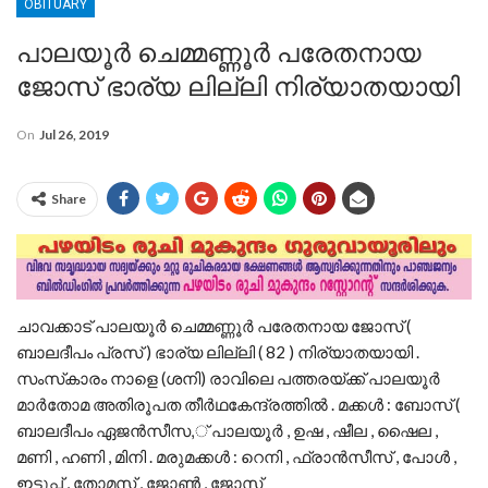
OBITUARY
പാലയൂർ ചെമ്മണ്ണൂർ പരേതനായ
ജോസ് ഭാര്യ ലില്ലി നിര്യാതയായി
On
Jul 26, 2019
Share
ചാവക്കാട് പാലയൂർ ചെമ്മണ്ണൂർ പരേതനായ ജോസ് (
ബാലദീപം പ്രസ് ) ഭാര്യ ലില്ലി ( 82 ) നിര്യാതയായി .
സംസ്‌കാരം നാളെ (ശനി) രാവിലെ പത്തരയ്ക്ക് പാലയൂർ
മാർതോമ അതിരൂപത തീർഥകേന്ദ്രത്തിൽ . മക്കൾ : ബോസ് (
ബാലദീപം ഏജൻസീസ,് പാലയൂർ , ഉഷ , ഷീല , ഷൈല ,
മണി , ഹണി , മിനി . മരുമക്കൾ : റെനി , ഫ്രാൻസീസ് , പോൾ ,
ഇട്ടൂപ്പ് , തോമസ് , ജോൺ , ജോസ്