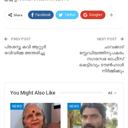
Share
Facebook
Twitter
Google+
PREV POST
NEXT POST
പ്രശസ്ത കവി ആറ്റൂർ
ചാവക്കാട്
രവിവർമ്മ അന്തരിച്ചു
സ്റ്റേഡിയത്തിനുപകരം
നഗരസഭ ഓഫീസ്
കെട്ടിടവും ടൗണ്‍ഹാള്‍
നിര്‍മ്മിക്കും
You Might Also Like
All
NEWS
NEWS