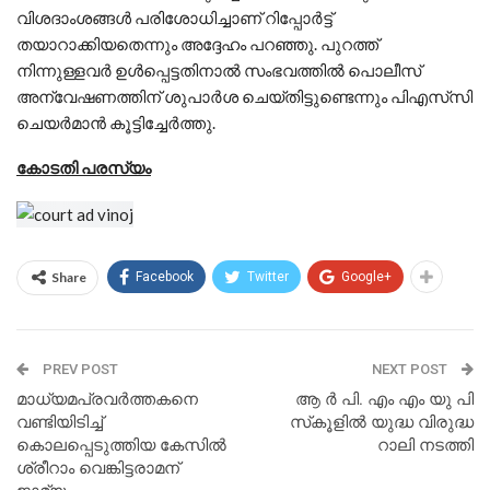
വിശദാംശങ്ങൾ പരിശോധിച്ചാണ് റിപ്പോർട്ട്
തയാറാക്കിയതെന്നും അദ്ദേഹം പറഞ്ഞു. പുറത്ത്
നിന്നുള്ളവർ ഉൾപ്പെട്ടതിനാൽ സംഭവത്തില്‍ പൊലീസ്
അന്വേഷണത്തിന് ശുപാർശ ചെയ്തിട്ടുണ്ടെന്നും പിഎസ്‍സി
ചെയർമാൻ കൂട്ടിച്ചേര്‍ത്തു.
കോടതി പരസ്യം
Share
Facebook
Twitter
Google+
PREV POST
NEXT POST
മാധ്യമപ്രവര്‍ത്തകനെ
ആ ർ പി. എം എം യു പി
വണ്ടിയിടിച്ച്
സ്‌കൂളിൽ യുദ്ധ വിരുദ്ധ
കൊലപ്പെടുത്തിയ കേസില്‍
റാലി നടത്തി
ശ്രീറാം വെങ്കിട്ടരാമന്