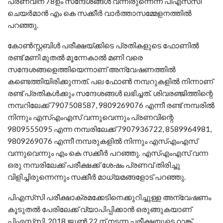
പ്രണവിന് 78ഉം സന്ദേശങ്ങൾ വന്നിരുന്നെന്ന് പിഎസ്‌സി
ചെയർമാൻ എം കെ സക്കീർ വാര്‍ത്താസമ്മേളനത്തില്‍
പറഞ്ഞു.
കോൺസ്റ്റബിൾ പരീക്ഷയ്ക്കിടെ പ്രതികളുടെ ഫോണിൽ
രണ്ട് മണി മുതൽ മൂന്നേകാല്‍ മണി വരെ
സന്ദേശങ്ങളെത്തിയെന്നാണ് അന്വേഷണത്തില്‍
കണ്ടെത്തിയിരിക്കുന്നത്. പല ഫോണ്‍ നമ്പറുകളില്‍ നിന്നാണ്
രണ്ട് പ്രതികള്‍ക്കും സന്ദേശങ്ങള്‍ ലഭിച്ചത്. ശിവരഞ്ജിത്തിന്റെ
നമ്പറിലേക്ക് 7907508587, 9809269076 എന്നീ രണ്ട് നമ്പരിൽ
നിന്നും എസ്എംഎസ് വന്നുവെന്നും പ്രണവിന്റെ
9809555095 എന്ന നമ്പരിലേക്ക് 7907936722, 8589964981,
9809269076 എന്നീ നമ്പരുകളിൽ നിന്നും എസ്എംഎസ്
വന്നുവെന്നും എം കെ സക്കീർ പറഞ്ഞു. എസ്എംഎസ് വന്ന
ഒരു നമ്പരിലേക്ക് പരീക്ഷക്ക് ശേഷം പ്രണവ് തിരിച്ചു
വിളിച്ചിരുന്നെന്നും സക്കീർ മാധ്യമങ്ങളോട് പറഞ്ഞു.
പിഎസ്‍സി പരീക്ഷാക്രമക്കേടിനെക്കുറിച്ചുള്ള അന്വേഷണം
കൂടുതല്‍ പേരിലേക്ക് വ്യാപിപ്പിക്കാന്‍ ഒരുങ്ങുകയാണ്
പിഎസ്‍സി. 2018 ജൂണ്‍ 22 ന് നടന്ന പരീക്ഷയുടെ റാങ്ക്