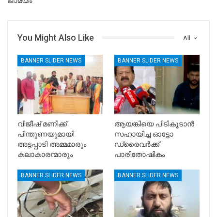
ജാമ്യം
You Might Also Like
All
BANNER SLIDER NEWS
BANNER SLIDER NEWS
വിജീഷ് മണിക്ക്
ആയങ്കിയെ പിടികൂടാൻ
പിന്തുണയുമായി
സഹായിച്ച ഓട്ടോ
അട്ടപ്പാടി അമ്മമാരും
ഡ്രൈവർക്ക്
കലാകാരന്മാരും
പാരിതോഷികം
BANNER SLIDER NEWS
BANNER SLIDER NEWS