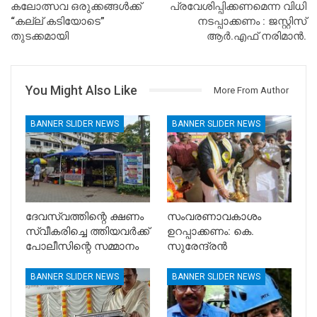
കലോത്സവ ഒരുക്കങ്ങള്‍ക്ക്
പ്രവേശിപ്പിക്കണമെന്ന വിധി
“കല്ല്‌ കടിയോടെ”
നടപ്പാക്കണം : ജസ്റ്റിസ്
തുടക്കമായി
ആർ.എഫ് നരിമാൻ.
You Might Also Like
More From Author
BANNER SLIDER NEWS
BANNER SLIDER NEWS
ദേവസ്വത്തിന്റെ ക്ഷണം
സംവരണാവകാശം
സ്വീകരിച്ചെ ത്തിയവർക്ക്
ഉറപ്പാക്കണം: കെ.
പോലീസിന്റെ സമ്മാനം
സുരേന്ദ്രൻ
BANNER SLIDER NEWS
BANNER SLIDER NEWS