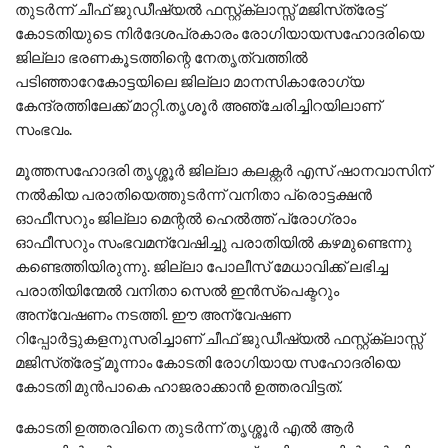
തുടർന്ന് ചീഫ് ജുഡീഷ്യൽ ഫസ്റ്റ്ക്ലാസ്സ് മജിസ്‌ത്രേട്ട്
കോടതിയുടെ നിർദേശപ്രകാരം രോഗിയായസഹോദരിയെ
ജില്ലാ ഭരണകൂടത്തിന്റെ നേതൃത്വത്തിൽ
പടിഞ്ഞാറേകോട്ടയിലെ ജില്ലാ മാനസികാരോഗ്യ
കേന്ദ്രത്തിലേക്ക് മാറ്റി.തൃശൂർ അഞ്ചേരിച്ചിറയിലാണ്
സംഭവം.
മൂത്തസഹോദരി തൃശ്ശൂർ ജില്ലാ കലക്റ്റർ എസ് ഷാനവാസിന്
നൽകിയ പരാതിയെത്തുടർന്ന് വനിതാ പ്രൊട്ടക്ഷൻ
ഓഫീസറും ജില്ലാ മെന്റൽ ഹെൽത്ത് പ്രോഗ്രാം
ഓഫീസറും സംഭവമന്വേഷിച്ചു പരാതിയിൽ കഴമുണ്ടെന്നു
കണ്ടെത്തിയിരുന്നു. ജില്ലാ പോലീസ് മേധാവിക്ക് ലഭിച്ച
പരാതിയിന്മേൽ വനിതാ സെൽ ഇൻസ്പെക്ടറും
അന്വേഷണം നടത്തി. ഈ അന്വേഷണ
റിപ്പോർട്ടുകളനുസരിച്ചാണ് ചീഫ് ജുഡീഷ്യൽ ഫസ്റ്റ്ക്ലാസ്സ്
മജിസ്‌ത്രേട്ട് മൂന്നാം കോടതി രോഗിയായ സഹോദരിയെ
കോടതി മുൻപാകെ ഹാജരാക്കാൻ ഉത്തരവിട്ടത്.
കോടതി ഉത്തരവിനെ തുടർന്ന് തൃശ്ശൂർ എൽ ആർ