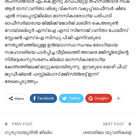
തഹസിൽദാർ എം കെ ഇന്ദു ,ഡെപ്യുട്ടി തഹസിൽദാർ നിഷ
ആർ ദാസ് ,വനിതാ ശിശു വികസന വകുപ്പ് ഓഫീസർ ഷീബ
എൽ നാലപ്പാട്ട്,ജില്ലാ മാനസികാരോഗ്യ പരിപാടി
ഓഫീസർമാരായ ജിമ്മിക്ക് ജോർജ് ,ലബീന കെ,അരുൺ
റോയ്,ഒല്ലൂർ എസ് ഐ എസ്. സിനോജ് ,വനിതാ പോലീസ്
സ്റ്റേഷൻ എസ് ഐ സിന്ധു പി.ജി എന്നിവരുടെ
നേതൃത്വത്തിലുള്ള ഉദ്യോഗസ്ഥ സംഘം രോഗിയായ
സഹോദരിയെ പാർപ്പിച്ച വീട്ടിലെത്തി അവരെ മജിസ്ത്രേട്ടിന്റെ
നിർദ്ദേശാനുസരണം ജില്ലാ മാനസികാരോഗ്യ
കേന്ദ്രത്തിലേക്ക് മാറ്റുകയായിരുന്നു . ഇവരുടെ മൊഴി ചീഫ്
ജുഡീഷ്യൽ ഫസ്റ്റ്ക്ലാസ് മജിസ്‌ത്രേട്ട് ഇന്ന്
രേഖപ്പെടുത്തും.
Share
Facebook
Twitter
Google+
PREV POST
NEXT POST
ഗുരുവായൂരില്‍ ജില്ല
ശബരിമല യുവതികളെ