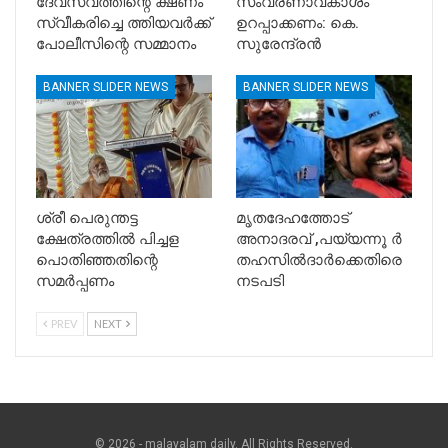
ദേവസ്വത്തിന്റെ ക്ഷണം
സംവരണാവകാശം
സ്വീകരിച്ചെ ത്തിയവർക്ക്
ഉറപ്പാക്കണം: കെ.
പോലീസിന്റെ സമ്മാനം
സുരേന്ദ്രൻ
BANNER SLIDER NEWS
BANNER SLIDER NEWS
ശ്രീ പെരുന്തട്ട
മൃതദേഹത്തോട്
ക്ഷേത്രത്തിൽ പിച്ചള
അനാദരവ് ,പയ്യന്നൂ ർ
പൊതിഞ്ഞതിന്റെ
തഹസിൽദാർക്കെതിരെ
സമർപ്പണം
നടപടി
PREV
NEXT
© 2026 - malayalam daily. All Rights Reserved.