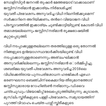
സോളിസിറ്റർ ജനറൽ തുഷാർ മേത്തയോട് വാക്കാലാണ്
ജസ്റ്റിസ് നരിമാൻ ഇക്കാര്യം നിർദേശിച്ചത്.
യുവതീ പ്രവേശനം അനുവദിച്ച വിധി നിലനിൽക്കുമെന്ന്
സർക്കാറിനെ അറിയിക്കണം. തന്‍റെ വിയോജന വിധി
പ്രസ്താവത്തിൽ ഇക്കാര്യം ചൂണ്ടിക്കാട്ടിയിട്ടുണ്ട്. കോടതി വിധി
തമാശയല്ലെന്നും ജസ്റ്റിസ് നരിമാൻ രൂക്ഷഭാഷയിൽ
കുറ്റപ്പെടുത്തി.
വിധി നടപ്പാക്കുള്ളതല്ലെന്ന തരത്തിലുള്ള ഒരു തോന്നൽ
നിങ്ങളുടെ ഉദ്യോഗസ്ഥന്മാർക്കിടയിലുണ്ട്. വിധി
നടപ്പാക്കാനുള്ളതാണെന്നും അത് ലംഘിക്കാൻ
അനുവദിക്കില്ലെന്നും ജസ്റ്റിസ് നരിമാൻ ഒാർമ്മിപ്പിച്ചു.
ശബരിമല യുവതീ പ്രവേശനം അനുവദിച്ച 2018ലെ
വിധിക്കെതിരായ പുനഃപരിശോധന ഹരജികൾ ഏഴംഗ
ഭരണഘടനാ ബെഞ്ചിന് കൈമാറിയ തീരുമാനത്തോട്
ജസ്റ്റിസുമാരായ റോഹിങ്ടൺ നരിമാനും ഡി.വൈ
ചന്ദ്രചൂഡും വിയോജിപ്പ് രേഖപ്പെടുത്തിയിരുന്നു. കൂടാതെ,
മുസ് ലിം സ്ത്രീകളുടെ പള്ളി പ്രവേശനം, സമുദായത്തിന്
പുറത്ത് വിവാഹം ചെയ്ത പാഴ്സി സ്ത്രീകളുടെ