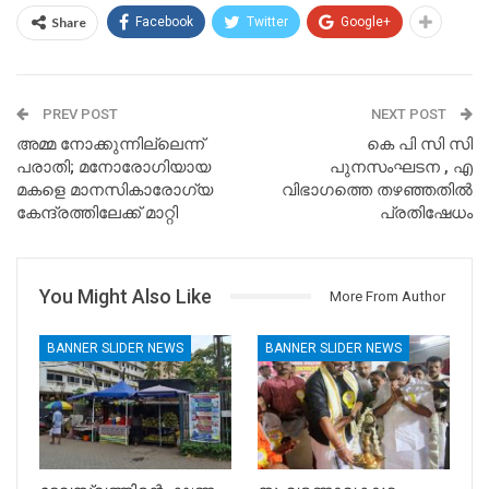
Share
Facebook
Twitter
Google+
PREV POST
NEXT POST
അമ്മ നോക്കുന്നില്ലെന്ന്‌
കെ പി സി സി
പരാതി; മനോരോഗിയായ
പുനസംഘടന , എ
മകളെ മാനസികാരോഗ്യ
വിഭാഗത്തെ തഴഞ്ഞതില്‍
കേന്ദ്രത്തിലേക്ക് മാറ്റി
പ്രതിഷേധം
You Might Also Like
More From Author
BANNER SLIDER NEWS
BANNER SLIDER NEWS