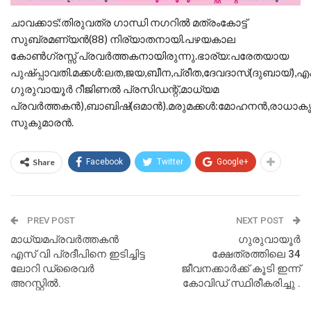
ചാവക്കാട്:തിരുവത്ര ഗാന്ധി നഗറിൽ മത്രംകോട്ട്
സുബ്രമണ്യൻ(88) നിര്യാതനായി.പഴയകാല
കോൺഗ്രസ്സ് പ്രവർത്തകനായിരുന്നു.ഭാര്യ:പരേതയായ
പുഷ്പ്പാവതി.മക്കൾ:ലത,ജയ,ബീന,പ്രീത,ദേവദാസ്(ദുബായ്
ഗുരുവായൂർ റീജിണൽ പ്രസിഡന്റ്,മാധ്യമ
പ്രവർത്തകൻ),ബാബിഷ്(ഒമാൻ).മരുമക്കൾ:മോഹനൻ,രാധാകൃ
സുകുമാരൻ.
Share
Facebook
Twitter
Google+
PREV POST
NEXT POST
മാധ്യമപ്രവര്‍ത്തകൻ
ഗുരുവായൂർ
എസ് വി പ്രദീപിനെ ഇടിച്ചിട്ട
ക്ഷേത്രത്തിലെ 34
ലോറി ഡ്രൈവര്‍
ജീവനക്കാർക്ക് കൂടി ഇന്ന്
അറസ്റ്റിൽ.
കോവിഡ് സ്ഥിരീകരിച്ചു .