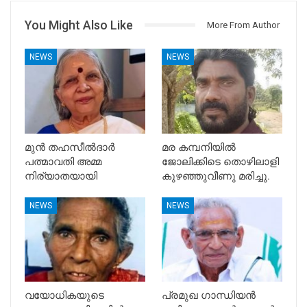
You Might Also Like
More From Author
NEWS
NEWS
മുൻ തഹസീൽദാർ
മര കമ്പനിയിൽ
പത്മാവതി അമ്മ
ജോലിക്കിടെ തൊഴിലാളി
നിര്യാതയായി
കുഴഞ്ഞുവീണു മരിച്ചു.
NEWS
NEWS
വയോധികയുടെ
പ്രമുഖ ഗാന്ധിയൻ