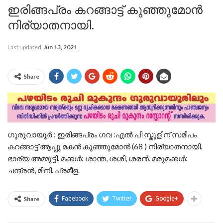
ഇരിങ്ങപ്രം കറങ്ങാട്ട് കുഞ്ഞുമോൻ
നിര്യാതനായി.
Last updated
Jun 13, 2021
Share
ഗുരുവായൂർ : ഇരിങ്ങപ്രം ഗവ :എൽ പി സ്കൂളിന് സമീപം
കറങ്ങാട്ട് ആപ്പു മകൻ കുഞ്ഞുമോൻ (68 ) നിര്യാതനായി.
ഭാര്യ അമ്മുട്ടി. മക്കൾ: ശാന്ത, ശശി, ശരൻ. മരുമക്കൾ:
ചന്ദ്രൻ, മിനി. പ്രമീള.
Share
Facebook
Twitter
Google+