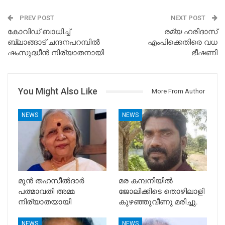
PREV POST
NEXT POST
കോവിഡ് ബാധിച്ച്
രമ്യ ഹരിദാസ്
ബ്ലാങ്ങാട് ചന്ദനപറമ്പിൽ
എംപിക്കെതിരെ വധ
ഷംസുദ്ധീൻ നിര്യാതനായി
ഭീഷണി
You Might Also Like
More From Author
NEWS
NEWS
മുൻ തഹസീൽദാർ
മര കമ്പനിയിൽ
പത്മാവതി അമ്മ
ജോലിക്കിടെ തൊഴിലാളി
നിര്യാതയായി
കുഴഞ്ഞുവീണു മരിച്ചു.
NEWS
NEWS