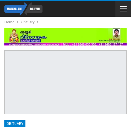
Home
Obituary
OBITUARY