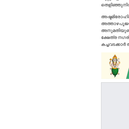
തെളിഞ്ഞുനിന്
അഷ്ടമിരോഹിമ
അത്താഴപൂജയ്ക്
അനുമതിയുണ്ടാ
ക്ഷേത്ര നഗരി
കച്ചവടക്കാര