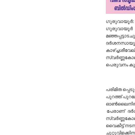
ഗുരുവായൂര്‍:
ഗുരുവായൂര്‍ 
മഞ്ഞപ്പട്ടാടച
ദര്‍ശനസായൂജ്
കാഴ്ച്ചശീവേല
സ്വര്‍ണ്ണകോല
പെരുവനം കുട്
പരിമിത പ്പെട
പുറത്ത് പുറമ
ഓണ്‍ലൈനില്‍ബ
പേരാണ് ദര്‍ശ
സ്വര്‍ണ്ണകോലത
വൈകീട്ട് നടന
ചുറ്റുവിളക്