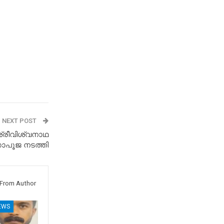
NEXT POST
ശ്രീവിശ്വനാഥ
ഗോപൂജ നടത്തി
From Author
EWS