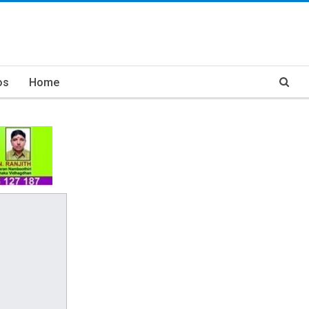
os
Home