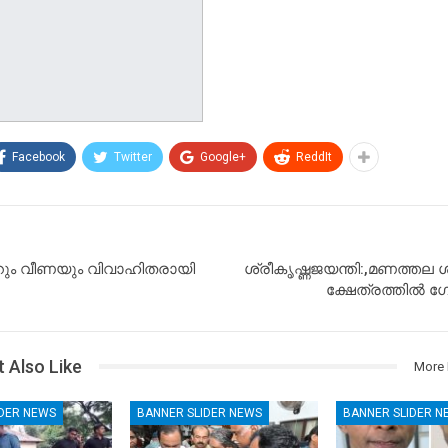
Facebook
Twitter
Google+
ReddIt
റും വീണയും വിവാഹിതരായി
ശ്രീകൃഷ്ണജയന്തി:,മണത്തല 
ക്ഷേത്രത്തിൽ 
 Also Like
More 
IDER NEWS
BANNER SLIDER NEWS
BANNER SLIDER N