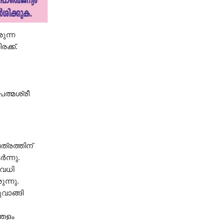
രുന്ന
ക്ക്.
പത്മശ്രീ
ത്രത്തിന്
ന്നു.
ിരവധി
ന്നു.
ുവാങ്ങി
്തളം