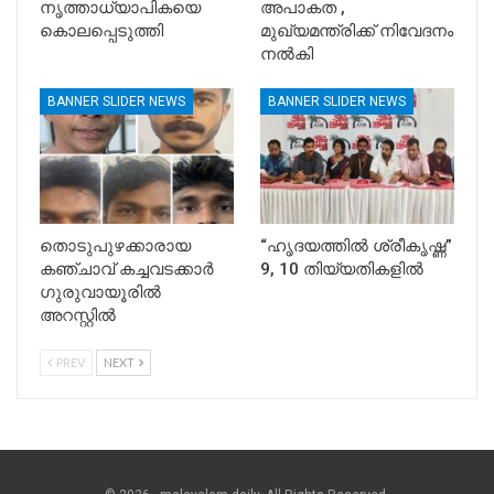
നൃത്താധ്യാപികയെ
അപാകത ,
കൊലപ്പെടുത്തി
മുഖ്യമന്ത്രിക്ക് നിവേദനം
നൽകി
BANNER SLIDER NEWS
BANNER SLIDER NEWS
തൊടുപുഴക്കാരായ
“ഹൃദയത്തിൽ ശ്രീകൃഷ്ണ”
കഞ്ചാവ് കച്ചവടക്കാർ
9, 10 തിയ്യതികളിൽ
ഗുരുവായൂരിൽ
അറസ്റ്റിൽ
PREV
NEXT