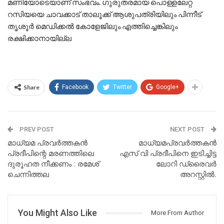
മണിയോടെയാണ് സംഭവം. ഗുരുതരമായ പൊള്ളലേറ്റ
റസിയയെ ചാവക്കാട് താലൂക്ക് ആശുപത്രിയിലും പിന്നീട്
തൃശൂർ മെഡിക്കൽ കോളേജിലും എത്തിച്ചെങ്കിലും
രക്ഷിക്കാനായില്ല
Share
Facebook
Twitter
Google+
PREV POST
NEXT POST
മാധ്യമ പ്രവർത്തകൻ
മാധ്യമപ്രവര്‍ത്തകൻ
പ്രദീപിന്റെ മരണത്തിലെ
എസ് വി പ്രദീപിനെ ഇടിച്ചിട്ട
ദുരൂഹത നീക്കണം : രമേശ്
ലോറി ഡ്രൈവര്‍
ചെന്നിത്തല
അറസ്റ്റിൽ.
You Might Also Like
More From Author