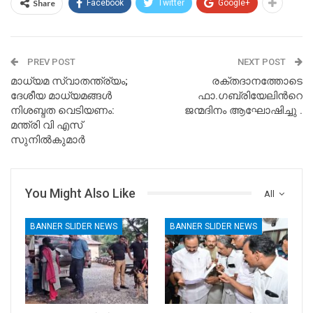
Share
Facebook
Twitter
Google+
PREV POST
NEXT POST
മാധ്യമ സ്വാതന്ത്ര്യം;
രക്തദാനത്തോടെ
ദേശീയ മാധ്യമങ്ങൾ
ഫാ.ഗബ്രിയേലിന്‍റെ
നിശബ്ദത വെടിയണം:
ജന്മദിനം ആഘോഷിച്ചു .
മന്ത്രി വി എസ്
സുനിൽകുമാർ
You Might Also Like
All
BANNER SLIDER NEWS
BANNER SLIDER NEWS