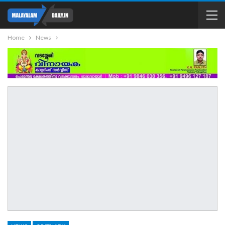
Home
News