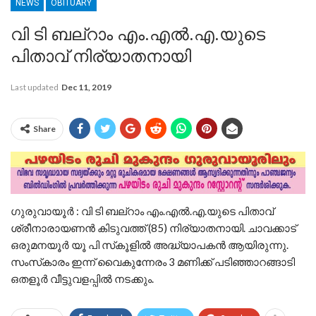
NEWS
OBITUARY
വി ടി ബല്റാം എം.എല്‍.എ.യുടെ
പിതാവ് നിര്യാതനായി
Last updated
Dec 11, 2019
Share
ഗുരുവായൂര്‍ : വി ടി ബല്റാം എം.എല്‍.എ.യുടെ പിതാവ്
ശ്രീനാരായണന്‍ കിടുവത്ത് (85) നിര്യാതനായി. ചാവക്കാട്
ഒരുമനയൂര്‍ യൂ പി സ്‌കൂളില്‍ അദ്ധ്യാപകന്‍ ആയിരുന്നു.
സംസ്‌കാരം ഇന്ന് വൈകുന്നേരം 3 മണിക്ക് പടിഞ്ഞാറങ്ങാടി
ഒതളൂര്‍ വീട്ടുവളപ്പില്‍ നടക്കും.