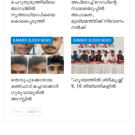
ചെറുതുരുത്തിയിലെ
അപ്രോച്ച് റോഡിന്റെ
ലോഡ്ജിൽ
സ്ഥലമെടുപ്പിൽ
നൃത്താധ്യാപികയെ
അപാകത ,
കൊലപ്പെടുത്തി
മുഖ്യമന്ത്രിക്ക് നിവേദനം
നൽകി
BANNER SLIDER NEWS
BANNER SLIDER NEWS
തൊടുപുഴക്കാരായ
“ഹൃദയത്തിൽ ശ്രീകൃഷ്ണ”
കഞ്ചാവ് കച്ചവടക്കാർ
9, 10 തിയ്യതികളിൽ
ഗുരുവായൂരിൽ
അറസ്റ്റിൽ
PREV
NEXT