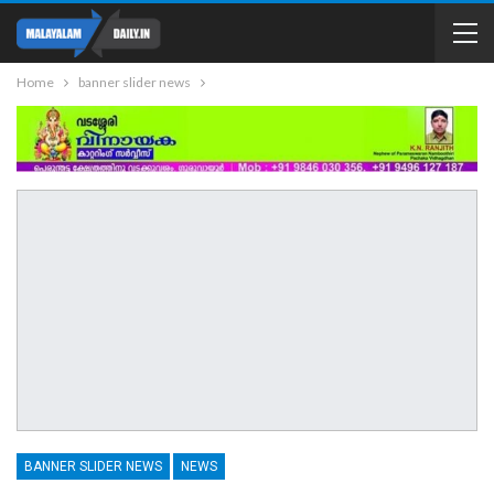
Home
banner slider news
BANNER SLIDER NEWS
NEWS