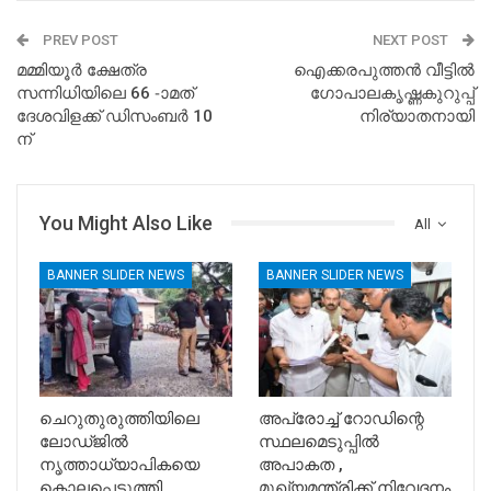
PREV POST
NEXT POST
മമ്മിയൂർ ക്ഷേത്ര
ഐക്കരപുത്തൻ വീട്ടിൽ
സന്നിധിയിലെ 66 -ാമത്
ഗോപാലകൃഷ്ണകുറുപ്പ്
ദേശവിളക്ക് ഡിസംബർ 10
നിര്യാതനായി
ന്
You Might Also Like
All
BANNER SLIDER NEWS
BANNER SLIDER NEWS
ചെറുതുരുത്തിയിലെ
അപ്രോച്ച് റോഡിന്റെ
ലോഡ്ജിൽ
സ്ഥലമെടുപ്പിൽ
നൃത്താധ്യാപികയെ
അപാകത ,
കൊലപ്പെടുത്തി
മുഖ്യമന്ത്രിക്ക് നിവേദനം