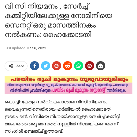
വി സി നിയമനം , സേർച്ച്
കമ്മിറ്റിയിലേക്കുള്ള നോമിനിയെ
സെനറ്റ് ഒരു മാസത്തിനകം
നൽകണം: ഹൈക്കോടതി
Last updated
Dec 8, 2022
Share
കൊച്ചി: കേരള സർവ്വകലാശാല വിസി നിയമനം
വൈകുന്നതിനെതിരായ ഹർജിയിൽ ഹൈക്കോടതി
ഇടപെടൽ. വിസിയെ നിശ്ചയിക്കാനുള്ള സെർച്ച് കമ്മിറ്റി
അംഗത്തെ ഒരു മാസത്തിനുള്ളിൽ നിശ്ചയിക്കണമെന്ന്
സിംഗിൾ ബെഞ്ച് ഉത്തരവ്.