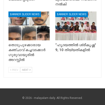
നൽകി
BANNER SLIDER NEWS
BANNER SLIDER NEWS
തൊടുപുഴക്കാരായ
“ഹൃദയത്തിൽ ശ്രീകൃഷ്ണ”
കഞ്ചാവ് കച്ചവടക്കാർ
9, 10 തിയ്യതികളിൽ
ഗുരുവായൂരിൽ
അറസ്റ്റിൽ
PREV
NEXT
© 2026 - malayalam daily. All Rights Reserved.