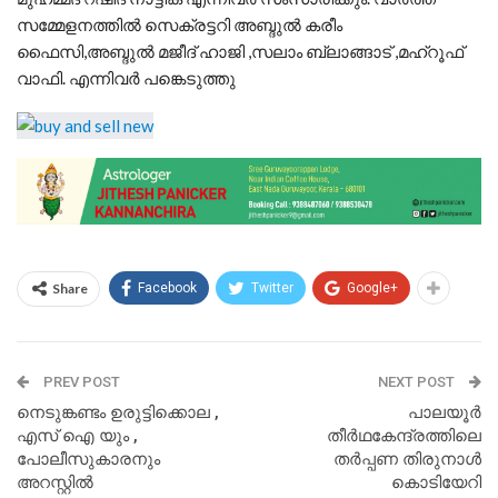
സമ്മേളനത്തിൽ സെക്രട്ടറി അബ്ദുല്‍ കരീം
ഫൈസി,അബ്ദുല്‍ മജീദ് ഹാജി ,സലാം ബ്ലാങ്ങാട് ,മഹ്റൂഫ്
വാഫി. എന്നിവർ പങ്കെടുത്തു
Share
Facebook
Twitter
Google+
PREV POST
NEXT POST
നെടുങ്കണ്ടം ഉരുട്ടിക്കൊല ,
പാലയൂര്‍
എസ് ഐ യും ,
തീര്‍ഥകേന്ദ്രത്തിലെ
പോലീസുകാരനും
തര്‍പ്പണ തിരുനാള്‍
അറസ്റ്റിൽ
കൊടിയേറി