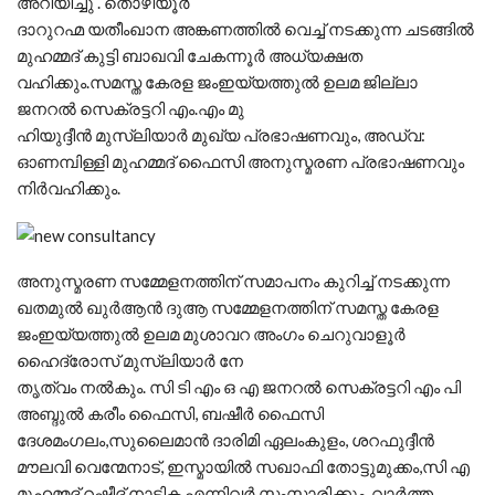
അറിയിച്ചു . തൊഴിയൂര്‍
ദാറുറഹ്മ യതീംഖാന അങ്കണത്തില്‍ വെച്ച് നടക്കുന്ന ചടങ്ങിൽ
മുഹമ്മദ് കുട്ടി ബാഖവി ചേകന്നൂര്‍ അധ്യക്ഷത
വഹിക്കും.സമസ്ത കേരള ജംഇയ്യത്തുല്‍ ഉലമ ജില്ലാ
ജനറല്‍ സെക്രട്ടറി എം.എം മു
ഹിയുദ്ദീന്‍ മുസ്ലിയാര്‍ മുഖ്യ പ്രഭാഷണവും, അഡ്വ:
ഓണമ്പിള്ളി മുഹമ്മദ് ഫൈസി അനുസ്മരണ പ്രഭാഷണവും
നിര്‍വഹിക്കും.
അനുസ്മരണ സമ്മേളനത്തിന് സമാപനം കുറിച്ച്‌ നടക്കുന്ന
ഖതമുല്‍ ഖുര്‍ആന്‍ ദുആ സമ്മേളനത്തിന് സമസ്ത കേരള
ജംഇയ്യത്തുല്‍ ഉലമ മുശാവറ അംഗം ചെറുവാളൂര്‍
ഹൈദ്രോസ് മുസ്ലിയാര്‍ നേ
തൃത്വം നല്‍കും. സി ടി എം ഒ എ ജനറല്‍ സെക്രട്ടറി എം പി
അബ്ദുല്‍ കരീം ഫൈസി, ബഷീര്‍ ഫൈസി
ദേശമംഗലം,സുലൈമാന്‍ ദാരിമി ഏലംകുളം, ശറഫുദ്ദീന്‍
മൗലവി വെന്മേനാട്, ഇസ്മായില്‍ സഖാഫി തോട്ടുമുക്കം,സി എ
മുഹമ്മദ് റഷീദ് നാട്ടിക എന്നിവര്‍ സംസാരിക്കും. വാർത്ത