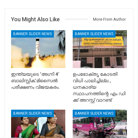
You Might Also Like
More From Author
BANNER SLIDER NEWS
BANNER SLIDER NEWS
ഇന്ത്യയുടെ ‘അഗ്നി 4’
ഉപഭോക്തൃ കോടതി
ബാലിസ്റ്റിക് മിസൈൽ
വിധി പാലിച്ചില്ല ,
പരീക്ഷണം വിജയകരം.
ധനകാര്യ
സ്ഥാപനത്തിന്റെ എം ഡി
ക്ക് അറസ്റ്റ് വാറണ്ട്
BANNER SLIDER NEWS
BANNER SLIDER NEWS