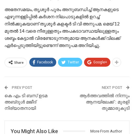
അതേസമയം, തൃശൂര്‍ പൂരം അനുബന്ധിച്ച് ആനകളുടെ
എഴുന്നള്ളിപ്പില്‍ കര്‍ശന നിലപാടുകളില്‍ ഉറച്ച്
നില്‍ക്കുകയാണ് തൃശൂര്‍ കളക്ടര്‍ ടി വി അനുപമ. മെയ് 12
മുതൽ 14 വരെ നീരുള്ളതും അപകടാവസ്ഥയിലുള്ളതും
ശബ്ദം കേട്ടാൽ വിരണ്ടോടുന്നതുമായ ആനകൾക്ക് വിലക്ക്
ഏര്‍പ്പെടുത്തിയിട്ടുണ്ടെന്ന് അനുപമ അറിയിച്ചു.
Share
Facebook
Twitter
Google+
PREV POST
NEXT POST
കെ എം ടി ബസ് ഉടമ
ആർത്തവത്തിൽ നിന്നും
അബ്‌ദുൾ മജീദ്
ആനയിലേക്ക് : മുരളി
നിര്യാതനായി
തുമ്മാരുകുടി
You Might Also Like
More From Author