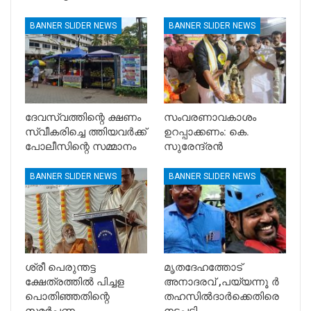
BANNER SLIDER NEWS
BANNER SLIDER NEWS
ദേവസ്വത്തിന്റെ ക്ഷണം
സംവരണാവകാശം
സ്വീകരിച്ചെ ത്തിയവർക്ക്
ഉറപ്പാക്കണം: കെ.
പോലീസിന്റെ സമ്മാനം
സുരേന്ദ്രൻ
BANNER SLIDER NEWS
BANNER SLIDER NEWS
ശ്രീ പെരുന്തട്ട
മൃതദേഹത്തോട്
ക്ഷേത്രത്തിൽ പിച്ചള
അനാദരവ് ,പയ്യന്നൂ ർ
പൊതിഞ്ഞതിന്റെ
തഹസിൽദാർക്കെതിരെ
സമർപ്പണം
നടപടി