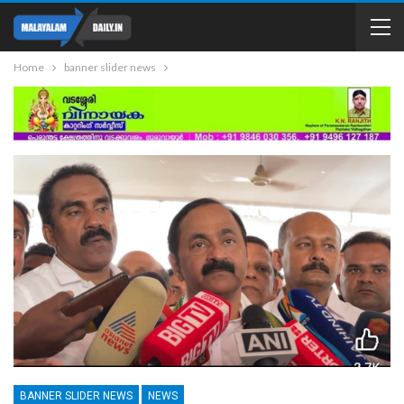
Home
banner slider news
BANNER SLIDER NEWS
NEWS