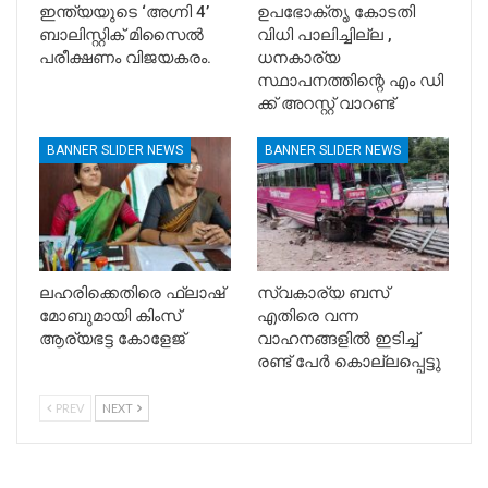
ഇന്ത്യയുടെ ‘അഗ്നി 4’
ഉപഭോക്തൃ കോടതി
ബാലിസ്റ്റിക് മിസൈൽ
വിധി പാലിച്ചില്ല ,
പരീക്ഷണം വിജയകരം.
ധനകാര്യ
സ്ഥാപനത്തിന്റെ എം ഡി
ക്ക് അറസ്റ്റ് വാറണ്ട്
BANNER SLIDER NEWS
BANNER SLIDER NEWS
ലഹരിക്കെതിരെ ഫ്ലാഷ്
സ്വകാര്യ ബസ്
മോബുമായി കിംസ്
എതിരെ വന്ന
ആര്യഭട്ട കോളേജ്
വാഹനങ്ങളിൽ ഇടിച്ച്
രണ്ട് പേർ കൊല്ലപ്പെട്ടു
PREV
NEXT