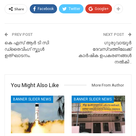
Share
Facebook
Twitter
Google+
PREV POST
NEXT POST
കെ എസ് ആർ ടി സി
ഗുരുവായൂർ
ഡ്രൈവിംഗ് സ്കൂൾ
ദേവസ്വത്തിലേക്ക്
ഉത്ഘാടനം.
കാർഷിക ഉപകരണങ്ങൾ
നൽകി .
You Might Also Like
More From Author
BANNER SLIDER NEWS
BANNER SLIDER NEWS