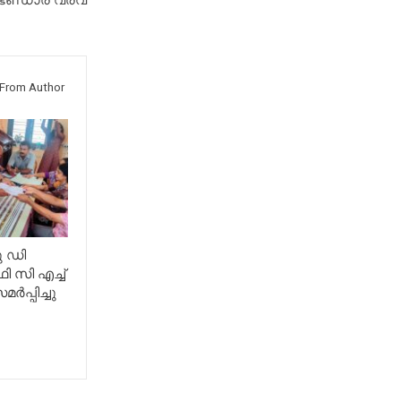
ഭണ്ഡാര വരവ്
From Author
ു ഡി
 സി എച്ച്
ർപ്പിച്ചു