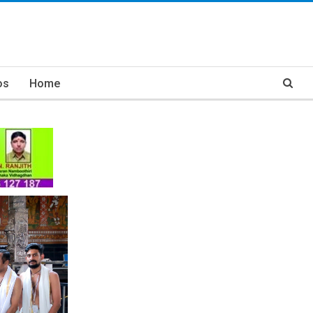
os
Home