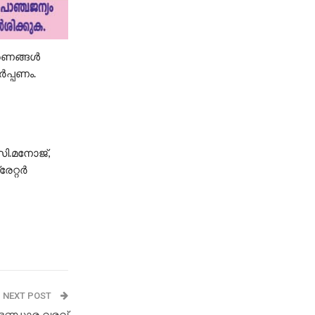
രണങ്ങൾ
ർപ്പണം.
ി.മനോജ്,
േറ്റർ
NEXT POST