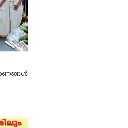
കരണങ്ങൾ