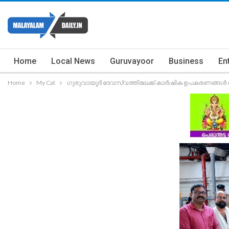
Home
Local News
Guruvayoor
Business
En
Home
My Cat
ഗുരുവായൂർ ദേവസ്വത്തിലേക്ക് കാർഷിക ഉപകരണങ്ങൾ 