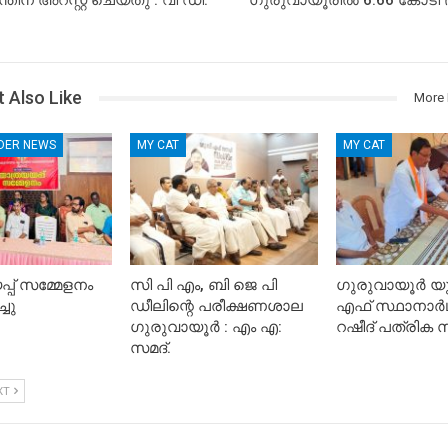
തിന് അറസ്റ്റ് ചെയ്തു : വി ഡി.
ഗുരുവായൂരിൽ 6.66 കോടി 
 Also Like
More 
IDER NEWS
MY CAT
MY CAT
്പ് സമ്മേളനം
സി പി എം, ബി ജെ പി
ഗുരുവായൂർ യ
്ചു
ഡീലിന്റെ പരീക്ഷണശാല
എഫ് സ്ഥാനാർഥി
ഗുരുവായൂർ : എം എ:
റഷീദ് പത്രിക സമ
സമദ്.
XT