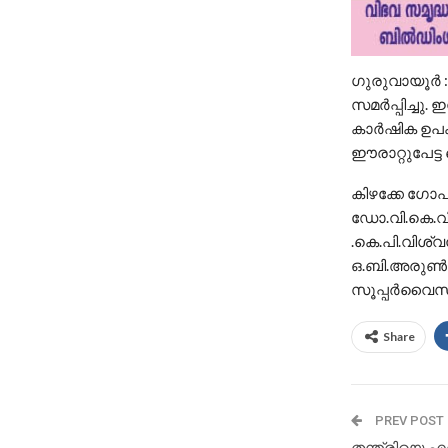
ഗുരുവായൂർ
സമർപ്പിച്ചു. 
കാർഷിക ഉപക
ഈരാറ്റുപേട്ട
കിഴക്കേ ഗോപ
ഡോ.വി.കെ.വ
.കെ.പി.വിശ്
ഒ.ബി.അരുൺകു
സൂപ്പർവൈസർ
Share
PREV POST