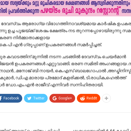
 : ദേവസ്വം ആരോഗ്യ വിഭാഗത്തിനാവശ്യമായ കാർഷിക ഉപക
ഇന്നു ഉച്ച പൂജയ്ക്ക് ശേഷം ക്ഷേത്രം നട തുറന്നപ്പോഴായിരുന്നു സമ
രണ നിർമ്മാതാക്കളായ
 കെ പി എൻ ഗ്രൂപ്പാണ് ഉപകരണങ്ങൾ സമർപ്പിച്ചത്.
ുര കവാടത്തിന് മുന്നിൽ നടന്ന ചടങ്ങിൽ ദേവസ്വം ചെയർമാൻ
ിജയൻ ഉപകരണങ്ങൾ ഏറ്റുവാങ്ങി. ഭരണ സമിതി അംഗങ്ങളായ .സ
വനാഥൻ, .മനോജ് ബി നായർ, കെ.എസ് ബാലഗോപാൽ ,അഡ്മിനിസ്ട്ര
മാർ, ഡി.എ മാരായ പ്രമോദ് കളരിക്കൽ, ടി.രാധിക,ഹെൽത്ത്
 ഡോ.എം.എൻ രാജീവ് എന്നിവർ സന്നിഹിതരായി.
Facebook
Twitter
Google+
ReddIt