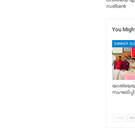
തന്ത്രിയെ എന്
സതീശൻ
You Might
BANNER SL
യാത്രയയപ
സംഘടിപ്പിച
PREV
NE