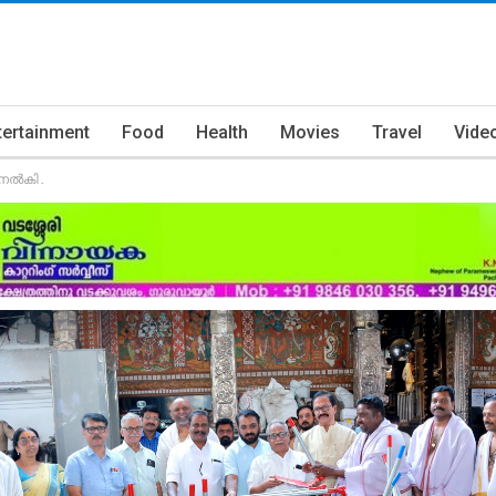
tertainment
Food
Health
Movies
Travel
Vide
നൽകി .