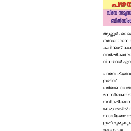
തൃശ്ശൂർ : മ
നവോത്ഥാനത്തി
കപിക്കാട്. 
വാര്‍ഷികാഘോ
വിധങ്ങള്‍ എ
പാരമ്പര്യമാ
ഇതിന്
ധര്‍മബോധത്തി
മനസിലാക്കി
നവീകരിക്കാനു
കേരളത്തില്
സാധ്യമായത്
ഇത് ഗുരുകുല 
ഘടനയെ