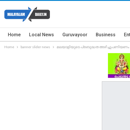
Home
Local News
Guruvayoor
Business
En
Home
banner slider news
മലയാളിയുടെ പ്രബുദ്ധത അഴിച്ചുപണിയണം : സ