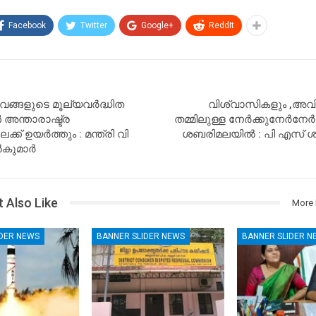
Facebook
Twitter
Google+
ReddIt
വങ്ങളുടെ മൂല്യവര്‍ദ്ധിത
വിശ്വാസികളും ,അവ
അന്താരാഷ്ട്ര
തമ്മിലുള്ള നേര്‍ക്കുനേര്‍നേര
്ക് ഉയര്‍ത്തും : മന്ത്രി വി
ശബരിമലയിൽ : പി എസ് ശ്
കുമാര്‍
 Also Like
More 
IDER NEWS
BANNER SLIDER NEWS
BANNER SLIDER N