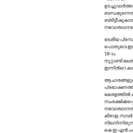
ഉടച്ചുവാര്‍
ബന്ധമുന്നെത
ബ്രിട്ടീഷുക
നവോത്ഥാനത
ദേശീയ പ്രസ്ഥാ
പൊതുവെ ഇല്ലാ
18-ാം
നൂറ്റാണ്ടി ല
ഇന്നിന്‍റെ ക
ആചാരങ്ങളുടെ
പ്രഭാഷണത്തി
കേരളത്തില്‍
സംരക്ഷിക്കപ
നവോത്ഥാനത്ത
കീഴാള, സവര്‍
നിലനിന്നിരുന്
കെ ഇ എന്‍ പ