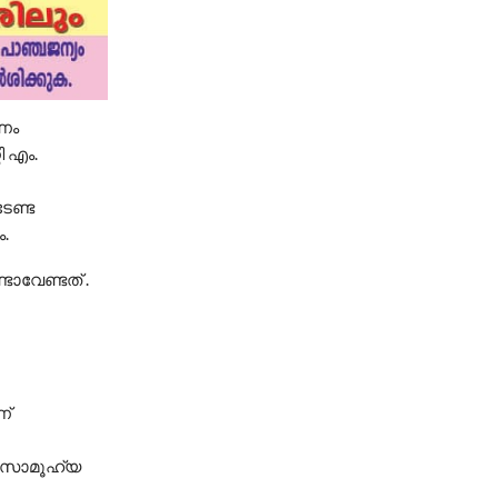
ണം
ി എം.
േണ്ട
.
ാവേണ്ടത് .
ണ്
റെ സാമൂഹ്യ