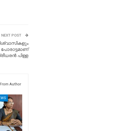
NEXT POST
ിശ്വാസികളും
്‍ പോരാട്ടമാണ്
രീധരൻ പിള്ള
From Author
EWS