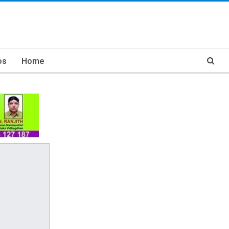
os
Home