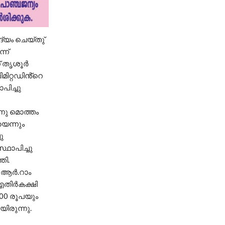
്യം ചെയ്തു്
്ന്
് തൃശൂർ
ിറ്റഡിൻ്റെ
പിച്ചു
്നു മൊത്തം
യെന്നും
ു
ഥാപിച്ചു
തി.
, ആർ.റാം
എതിർകക്ഷി
000 രൂപയും
ിരുന്നു.