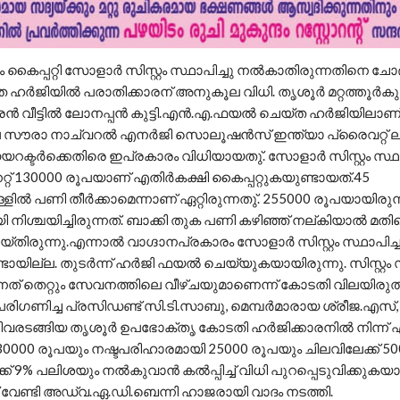
 കൈപ്പറ്റി സോളാർ സിസ്റ്റം സ്ഥാപിച്ചു നൽകാതിരുന്നതിനെ ചോദ
ർജിയിൽ പരാതിക്കാരന് അനുകൂല വിധി. തൃശൂർ മറ്റത്തൂർകുന
ാരൻ വീട്ടിൽ ലോനപ്പൻ കുട്ടി.എൻ.എ.ഫയൽ ചെയ്ത ഹർജിയിലാണ
െ സൗരാ നാച്വറൽ എനർജി സൊലൂഷൻസ് ഇന്ത്യാ പ്രൈവറ്റ് ലിമ
യറക്ടർക്കെതിരെ ഇപ്രകാരം വിധിയായതു്. സോളാർ സിസ്റ്റം സ്ഥാ
്റ് 130000 രൂപയാണ് എതിർകക്ഷി കൈപ്പറ്റുകയുണ്ടായത്.45
ളിൽ പണി തീർക്കാമെന്നാണ് ഏറ്റിരുന്നതു്. 255000 രൂപയായിരുന
നിശ്ചയിച്ചിരുന്നത്. ബാക്കി തുക പണി കഴിഞ്ഞ് നല്കിയാൽ മതി
്തിരുന്നു.എന്നാൽ വാഗ്ദാനപ്രകാരം സോളാർ സിസ്റ്റം സ്ഥാപിച്ച
യില്ല. തുടർന്ന് ഹർജി ഫയൽ ചെയ്യുകയായിരുന്നു. സിസ്റ്റം സ്
ത് തെറ്റും സേവനത്തിലെ വീഴ്ചയുമാണെന്ന് കോടതി വിലയിരുത്
ിഗണിച്ച പ്രസിഡണ്ട് സി.ടി.സാബു, മെമ്പർമാരായ ശ്രീജ.എസ്
വരടങ്ങിയ തൃശൂർ ഉപഭോക്തൃ കോടതി ഹർജിക്കാരനിൽ നിന്ന് 
0000 രൂപയും നഷ്ടപരിഹാരമായി 25000 രൂപയും ചിലവിലേക്ക് 5
 9% പലിശയും നൽകുവാൻ കൽപ്പിച്ച് വിധി പുറപ്പെടുവിക്കുകയായ
 വേണ്ടി അഡ്വ.ഏ.ഡി.ബെന്നി ഹാജരായി വാദം നടത്തി.