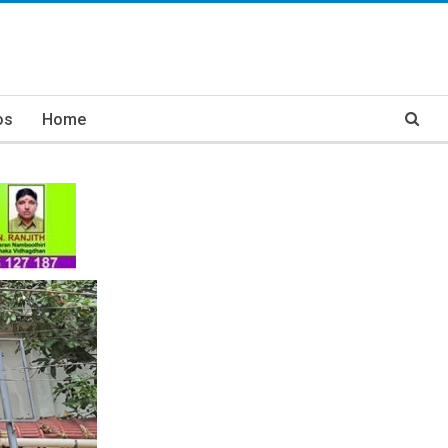
os
Home