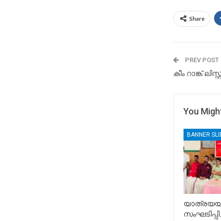
Share
PREV POST
കീം റാങ്ക് ലിസ്റ
You Might
BANNER SL
യാത്രയയപ
സംഘടിപ്പിച