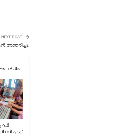
NEXT POST
ൻ അന്തരിച്ചു.
From Author
ു ഡി
 സി എച്ച്