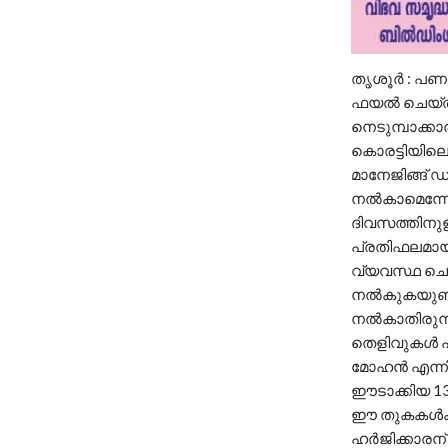
തൃശൂർ : പണം
ഫയൽ ചെയ്ത ഹ
നെടുമ്പാക്ക
കൊരട്ടിയില
മാനേജിങ്ങ് ഡ
നൽകാമെന്നേറ
ദിവസത്തിനുള്
പ്രതിഫലമായി 
വ്യവസ്ഥ ചെയ
നൽകുകയുണ്ടാ
നൽകാതിരുന്ന
തെളിവുകൾ പര
മോഹൻ എന്നി
ഈടാക്കിയ 13
ഈ തുകകൾക്ക്
ഹർജിക്കാരന്