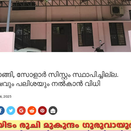
്ങി, സോളാർ സിസ്റ്റം സ്ഥാപിച്ചില്ല.
്ഷവും പലിശയും നൽകാൻ വിധി
16, 2025