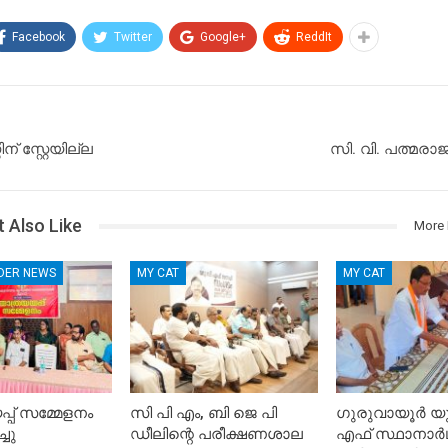
Facebook
Twitter
Google+
ReddIt
്റിന് സ്റ്റേയില്ല
സി. വി. പത്മരാജ
 Also Like
More 
IDER NEWS
MY CAT
MY CAT
്പ് സമ്മേളനം
സി പി എം, ബി ജെ പി
ഗുരുവായൂർ യ
്ചു
ഡീലിന്റെ പരീക്ഷണശാല
എഫ് സ്ഥാനാർഥി