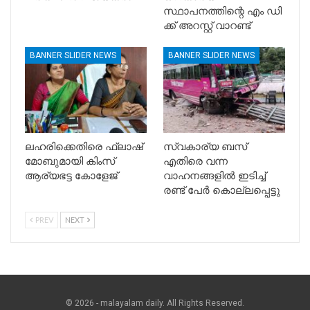
സ്ഥാപനത്തിന്റെ എം ഡി
ക്ക് അറസ്റ്റ് വാറണ്ട്
BANNER SLIDER NEWS
BANNER SLIDER NEWS
ലഹരിക്കെതിരെ ഫ്ലാഷ്
സ്വകാര്യ ബസ്
മോബുമായി കിംസ്
എതിരെ വന്ന
ആര്യഭട്ട കോളേജ്
വാഹനങ്ങളിൽ ഇടിച്ച്
രണ്ട് പേർ കൊല്ലപ്പെട്ടു
PREV
NEXT
© 2026 - malayalam daily. All Rights Reserved.