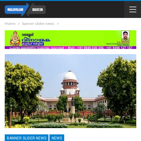
Home
banner slider news
BANNER SLIDER NEWS
NEWS