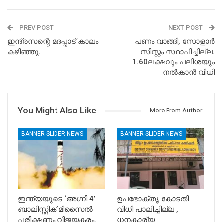
PREV POST
NEXT POST
ഇന്ദ്രസന്റെ മദപ്പാട് കാലം
പണം വാങ്ങി, സോളാർ
കഴിഞ്ഞു.
സിസ്റ്റം സ്ഥാപിച്ചില്ല.
1.60ലക്ഷവും പലിശയും
നൽകാൻ വിധി
You Might Also Like
More From Author
BANNER SLIDER NEWS
BANNER SLIDER NEWS
ഇന്ത്യയുടെ ‘അഗ്നി 4’
ഉപഭോക്തൃ കോടതി
ബാലിസ്റ്റിക് മിസൈൽ
വിധി പാലിച്ചില്ല ,
പരീക്ഷണം വിജയകരം.
ധനകാര്യ