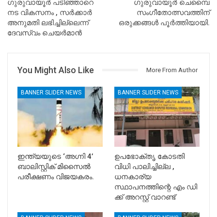
ഗുരുവായൂർ പടിഞ്ഞാറെ
ഗുരുവായൂർ ചെമ്പൈ
നട വികസനം , സർക്കാർ
സംഗീതോത്സവത്തിന്
അനുമതി ലഭിച്ചില്ലെന്ന്
ഒരുക്കങ്ങൾ പൂർത്തിയായി.
ദേവസ്വം ചെയർമാൻ
You Might Also Like
More From Author
BANNER SLIDER NEWS
BANNER SLIDER NEWS
ഇന്ത്യയുടെ ‘അഗ്നി 4’
ഉപഭോക്തൃ കോടതി
ബാലിസ്റ്റിക് മിസൈൽ
വിധി പാലിച്ചില്ല ,
പരീക്ഷണം വിജയകരം.
ധനകാര്യ
സ്ഥാപനത്തിന്റെ എം ഡി
ക്ക് അറസ്റ്റ് വാറണ്ട്