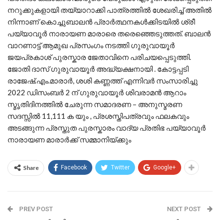
നറുക്കുകളായി തയ്യാറാക്കി പാത്രത്തിൽ ശേഖരിച്ച് അതിൽ
നിന്നാണ് കൊച്ചുബാലൻ പ്രാർത്ഥനകൾക്കിടയിൽ ശ്രീ
പയ്യാവൂർ നാരായണ മാരാരെ തരെഞ്ഞെടുത്തത്. ബാലൻ
വാറണാട്ട് ആമുഖ പ്രസംഗം നടത്തി ഗുരുവായൂർ
ജയപ്രകാശ് പുരസ്കാര ജേതാവിനെ പരിചയപ്പെടുത്തി.
ജോതി ദാസ് ഗുരുവായൂർ അദ്ധ്യക്ഷനായി . കോട്ടപ്പടി
രാജേഷ്.എം.മാരാർ, ശശി കണ്ണത്ത് എന്നിവർ സംസാരിച്ചു
2022 ഡിസംബർ 2 ന് ഗുരുവായൂർ ശിവരാമൻ ആറാം
സ്മൃതിദിനത്തിൽ ചേരുന്ന സമാദരണ – അനുസ്മരണ
സദസ്സിൽ 11,111 ക യും , പ്രശസ്തിപത്രവും ഫലകവും
അടങ്ങുന്ന പ്രസ്തുത പുരസ്കാരം വാദ്യ പ്രതിഭ പയ്യാവൂർ
നാരായണ മാരാർക്ക് സമ്മാനിയ്ക്കും
Share
Facebook
Twitter
Google+
PREV POST
NEXT POST