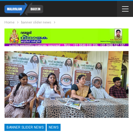
Home
banner slider news
BANNER SLIDER NEWS
NEWS