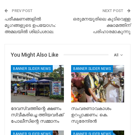
PREV POST
NEXT POST
പരീക്ഷണങ്ങളിൽ
ഒരുമനയൂരിലെ കുടിവെള്ള
മൃഗങ്ങളുടെ ഉപയോഗം:
ക്ഷാമത്തിന്
അമലയിൽ ശില്പശാല.
പരിഹാരമാകുന്നു
You Might Also Like
All
BANNER SLIDER NEWS
BANNER SLIDER NEWS
ദേവസ്വത്തിന്റെ ക്ഷണം
സംവരണാവകാശം
സ്വീകരിച്ചെ ത്തിയവർക്ക്
ഉറപ്പാക്കണം: കെ.
പോലീസിന്റെ സമ്മാനം
സുരേന്ദ്രൻ
BANNER SLIDER NEWS
BANNER SLIDER NEWS