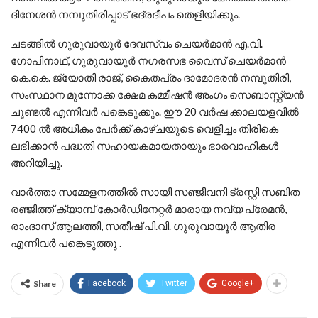
ദിനേശൻ നമ്പൂതിരിപ്പാട് ഭദ്രദീപം തെളിയിക്കും.
ചടങ്ങിൽ ഗുരുവായൂർ ദേവസ്വം ചെയർമാൻ എ.വി.
ഗോപിനാഥ്, ഗുരുവായൂർ നഗരസഭ വൈസ് ചെയർമാൻ
കെ.കെ. ജ്യോതി രാജ്, കൈതപ്രം ദാമോദരൻ നമ്പൂതിരി,
സംസ്ഥാന മുന്നോക്ക ക്ഷേമ കമ്മീഷൻ അംഗം സെബാസ്റ്റ്യൻ
ചൂണ്ടൽ എന്നിവർ പങ്കെടുക്കും. ഈ 20 വർഷ ക്കാലയളവിൽ
7400 ൽ അധികം പേർക്ക് കാഴ്ചയുടെ വെളിച്ചം തിരികെ
ലഭിക്കാൻ പദ്ധതി സഹായകമായതായും ഭാരവാഹികൾ
അറിയിച്ചു.
വാർത്താ സമ്മേളനത്തിൽ സായി സഞ്ജീവനി ട്രസ്റ്റി സബിത
രഞ്ജിത്ത് ക്യാമ്പ് കോർഡിനേറ്റർ മാരായ നവ്യ പ്രേമൻ,
രാംദാസ് ആലത്തി, സതീഷ് പി.വി. ഗുരുവായൂർ ആതിര
എന്നിവർ പങ്കെടുത്തു .
Share
Facebook
Twitter
Google+