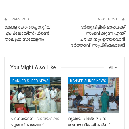
PREV POST
NEXT POST
കേരള കോ-ഓപ്പറേറ്റീവ്
ഭർതൃവീട്ടിൽ ഭാര്യക്ക്
എംപ്ലോയീസ് ഫ്രണ്ട്
സംഭവിക്കുന്ന എന്ത്
താലൂക്ക് സമ്മേളനം
പരിക്കിനും ഉത്തരവാദി
ഭർത്താവ്: സുപ്രീംകോടതി
You Might Also Like
All
BANNER SLIDER NEWS
BANNER SLIDER NEWS
പാനയോഗം വാദ്യകലാ
ദൃശ്യ ചിത്ര രചന
പുരസ്‌കാരങ്ങള്‍
മത്സര വിജയികൾക്ക്