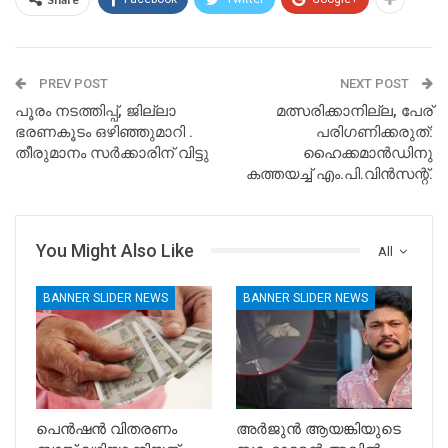
PREV POST
NEXT POST
പൂരം നടത്തിപ്പ്, ജില്ലാ
മത്സരിക്കാനില്ല, പേര്
ഭരണകൂടം ഒഴിഞ്ഞുമാറി .
പരിഗണിക്കരുത്:
തീരുമാനം സർക്കാരിന് വിട്ടു
ഹൈക്കമാൻഡിനു
കത്തയച്ച് എം.പി.വിൻസന്റ്.
You Might Also Like
All
BANNER SLIDER NEWS
BANNER SLIDER NEWS
പെൻഷൻ വിതരണം
അർജുൻ ആയങ്കിയുടെ