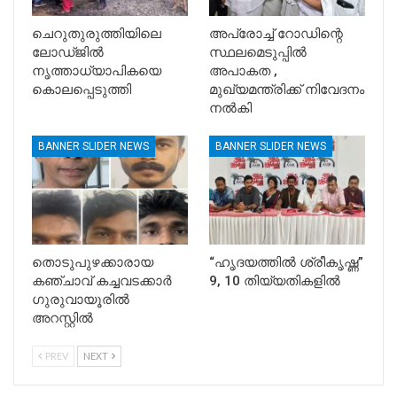
ചെറുതുരുത്തിയിലെ
അപ്രോച്ച് റോഡിന്റെ
ലോഡ്ജിൽ
സ്ഥലമെടുപ്പിൽ
നൃത്താധ്യാപികയെ
അപാകത ,
കൊലപ്പെടുത്തി
മുഖ്യമന്ത്രിക്ക് നിവേദനം
നൽകി
BANNER SLIDER NEWS
BANNER SLIDER NEWS
തൊടുപുഴക്കാരായ
“ഹൃദയത്തിൽ ശ്രീകൃഷ്ണ”
കഞ്ചാവ് കച്ചവടക്കാർ
9, 10 തിയ്യതികളിൽ
ഗുരുവായൂരിൽ
അറസ്റ്റിൽ
PREV
NEXT