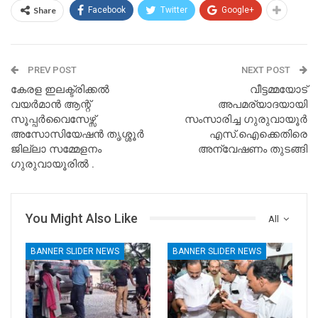
Share
Facebook
Twitter
Google+
PREV POST
NEXT POST
കേരള ഇലക്ട്രിക്കൽ
വീട്ടമ്മയോട്
വയർമാൻ ആന്റ്
അപമര്യാദയായി
സൂപ്പർവൈസേഴ്സ്
സംസാരിച്ച ഗുരുവായൂർ
അസോസിയേഷൻ തൃശ്ശൂർ
എസ്.ഐക്കെതിരെ
ജില്ലാ സമ്മേളനം
അന്വേഷണം തുടങ്ങി
ഗുരുവായൂരിൽ .
You Might Also Like
All
BANNER SLIDER NEWS
BANNER SLIDER NEWS