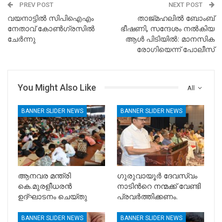
PREV POST
NEXT POST
വയനാട്ടില്‍ സിപിഐഎം
താജ്മഹലിൽ ബോംബ്
നേതാവ് കോണ്‍ഗ്രസില്‍
ഭീഷണി, സന്ദേശം നൽകിയ
ചേര്‍ന്നു
ആൾ പിടിയിൽ: മാനസിക
രോഗിയെന്ന് പോലീസ്
You Might Also Like
All
BANNER SLIDER NEWS
BANNER SLIDER NEWS
ആനവര മന്ത്രി
ഗുരുവായൂർ ദേവസ്വം
കെ.മുരളീധരന്‍
നാടിൻറെ നന്മക്ക് വേണ്ടി
ഉദ്ഘാടനം ചെയ്തു
പ്രവർത്തിക്കണം.
BANNER SLIDER NEWS
BANNER SLIDER NEWS