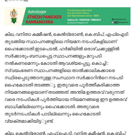
കില, വനിതാ കമ്മീഷൻ, കെൽട്രോൺ, കെ ബിപ്, എഫ്ഐടി
തുടങ്ങിയ സ്ഥാപനങ്ങളിലെ നിയമന നടപടികളിലാണ്
ഹൈക്കോടതി ഇടപെടൽ. ഹർജിയിൽ ഒരാഴ്ചക്കുള്ളിൽ
സർക്കാരും ബന്ധപ്പെട്ട സ്ഥാപനങ്ങളും മറുപടി
നൽകണമെന്നും കോടതി ആവശ്യപ്പെട്ടു. കൊച്ചി :
സ്വയംഭരണ സ്ഥാപനങ്ങളിലെ താൽക്കാലികക്കാരെ
സ്ഥിരപ്പെടുത്താനുള്ള സംസ്ഥാന സർക്കാറിന്‍റെ നടപടി
ഹൈകോടതി തടഞ്ഞ​ു. ഇതുവരെ പൂർത്തീകരിക്കാത്ത
നിയമനങ്ങളെയാണ്​ തടഞ്ഞത്​​. അന്തിമ ഉത്തരവ് വരുന്നത്
വരെ നടപടികൾ പൂർത്തിയായ നിയമനങ്ങളെ ഈ ഉത്തരവ്​
ബാധിക്കില്ലെന്നും ഹൈക്കോടതി. അതുവരെ
തുടര്‍നടപടികള്‍ പാടില്ലെന്നും ഹൈകോടതി
വ്യക്തമാക്കിയിട്ട​ുണ്ട്​.
കില, കെൽട്രോൺ, എഫ്.ഐ.ടി, വനിത കമീഷൻ, കെ ബിപ്