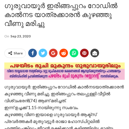
ഗുരുവായൂർ ഇരിങ്ങപ്പുറം റോഡിൽ
കാൽനട യാത്രക്കാരൻ കുഴഞ്ഞു
വീണു മരിച്ചു
On
Sep 23, 2020
Share
ഗുരുവായൂർ: ഇരിങ്ങപ്പുറം റോഡിൽ കാൽനടയാത്രക്കാരൻ
കുഴഞ്ഞു വീണു മരിച്ചു. ഇരിങ്ങപ്പുറം തലപ്പുള്ളി വീട്ടിൽ
വിശ്വംഭരൻ(74) ആണ് മരിച്ചത്.
ഇന്ന് ഉച്ചക്ക് 1.15 നായിരുന്നു സംഭവം.
കുഴഞ്ഞു വീണ ഇയാളെ ഗുരുവായൂർ ആക്ട്സ്
പ്രവർത്തകർ മുതുവട്ടൂർ രാജാ ഹോസ്പിറ്റലിൽ
എത്തിച്ചെങ്കിലും ജീവൻ രക്ഷിക്കാൻ കഴിഞ്ഞില്ല .ഭാര്യ