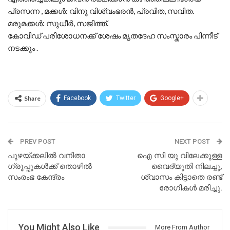
പ്രസന്ന , മക്കൾ: വിനു വിശ്വംഭരൻ, പ്രവിത, സവിത.
മരുമക്കൾ: സുധീർ, സജിത്ത്.
കോവിഡ് പരിശോധനക്ക് ശേഷം മൃതദേഹ സംസ്കാരം പിന്നീട്
നടക്കും .
Share
Facebook
Twitter
Google+
PREV POST
NEXT POST
പുഴയ്ക്കലില്‍ വനിതാ
ഐ സി യു വിലേക്കുള്ള
ഗ്രൂപ്പുകള്‍ക്ക് തൊഴില്‍
വൈദ്യുതി നിലച്ചു,
സംരംഭ കേന്ദ്രം
ശ്വാസം കിട്ടാതെ രണ്ട്
രോഗികൾ മരിച്ചു.
You Might Also Like
More From Author