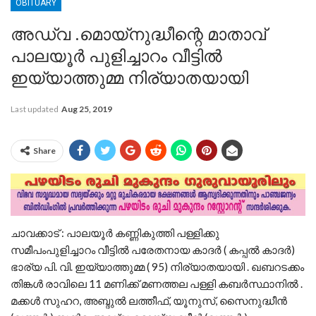
OBITUARY
അഡ്വ .മൊയ്‌നുദ്ധീന്റെ മാതാവ്
പാലയൂർ പുളിച്ചാറം വീട്ടിൽ
ഇയ്യാത്തുമ്മ നിര്യാതയായി
Last updated
Aug 25, 2019
Share
ചാവക്കാട് : പാലയൂർ കണ്ണികുത്തി പള്ളിക്കു
സമീപംപുളിച്ചാറം വീട്ടിൽ പരേതനായ കാദർ ( കപ്പൽ കാദർ)
ഭാര്യ പി. വി. ഇയ്യാത്തുമ്മ ( 95) നിര്യാതയായി . ഖബറടക്കം
തിങ്കൾ രാവിലെ 11 മണിക്ക് മണത്തല പള്ളി കബർസ്ഥാനിൽ .
മക്കൾ സുഹറ, അബ്ദുൽ ലത്തീഫ്, യൂനുസ്, സൈനുദ്ധീൻ