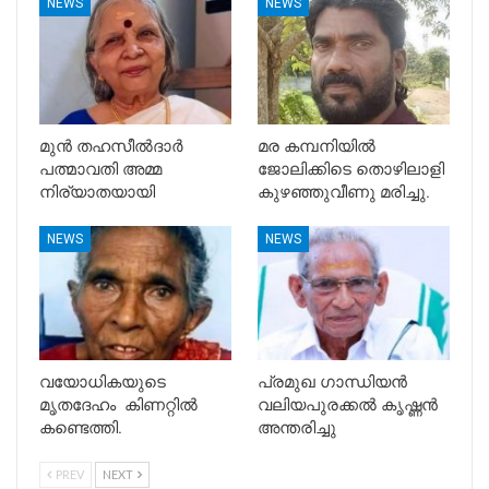
NEWS
NEWS
മുൻ തഹസീൽദാർ
മര കമ്പനിയിൽ
പത്മാവതി അമ്മ
ജോലിക്കിടെ തൊഴിലാളി
നിര്യാതയായി
കുഴഞ്ഞുവീണു മരിച്ചു.
NEWS
NEWS
വയോധികയുടെ
പ്രമുഖ ഗാന്ധിയൻ
മൃതദേഹം കിണറ്റിൽ
വലിയപുരക്കൽ കൃഷ്ണൻ
കണ്ടെത്തി.
അന്തരിച്ചു
PREV
NEXT