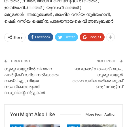
(ഖത്തർ ),സൽമ, അഡ്വ .മൊയ്‌നുദ്ധീൻ (ഖത്തർ ),
ഇബ്രാഹിം (ഖത്തർ ), യുസഫ് ( ഖത്തർ )
മരുമക്കൾ : അബൂബക്കർ , താഹിറ, റസിയ, നൂർജഹാൻ,
ഷെമി, റസിയ, ഷെജീന, പരേതനായ കെ വി അബൂബക്കർ
Share
Facebook
Twitter
Google+
PREV POST
NEXT POST
ഗുരുവായൂരിൽ വിവാഹ
ചാവക്കാട് നൗഷാദ് വധം ,
പാർട്ടിക്ക് സദ്യ നൽകാതെ
ഗുരുവായൂർ
വഞ്ചിച്ചു , നിയമ
ഫൈസലിനെതിരെ ലുക്ക്
നടപടിക്കൊരുങ്ങി
ഔട്ട് നോട്ടീസ്
വധുവിന്റെ വീട്ടുകാർ
You Might Also Like
More From Author