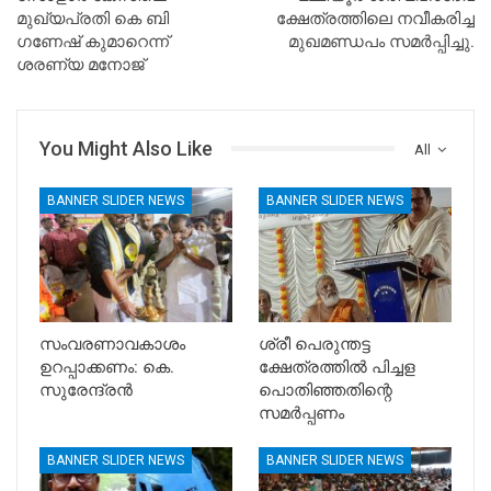
മുഖ്യപ്രതി കെ ബി ​
ക്ഷേത്രത്തിലെ നവീകരിച്ച
ഗണേഷ് കുമാറെന്ന്
മുഖമണ്ഡപം സമർപ്പിച്ചു.
ശരണ്യ മനോജ്
You Might Also Like
All
BANNER SLIDER NEWS
BANNER SLIDER NEWS
സംവരണാവകാശം
ശ്രീ പെരുന്തട്ട
ഉറപ്പാക്കണം: കെ.
ക്ഷേത്രത്തിൽ പിച്ചള
സുരേന്ദ്രൻ
പൊതിഞ്ഞതിന്റെ
സമർപ്പണം
BANNER SLIDER NEWS
BANNER SLIDER NEWS