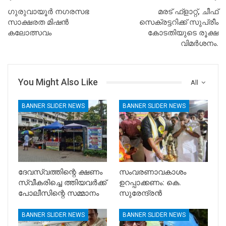
ഗുരുവായൂർ നഗരസഭ
മരട് ഫ്‌ളാറ്റ്, ചീഫ്
സാക്ഷരത മിഷൻ
സെക്രട്ടറിക്ക് സുപ്രീം
കലോത്സവം
കോടതിയുടെ രൂക്ഷ
വിമര്‍ശനം.
You Might Also Like
All
BANNER SLIDER NEWS
BANNER SLIDER NEWS
ദേവസ്വത്തിന്റെ ക്ഷണം
സംവരണാവകാശം
സ്വീകരിച്ചെ ത്തിയവർക്ക്
ഉറപ്പാക്കണം: കെ.
പോലീസിന്റെ സമ്മാനം
സുരേന്ദ്രൻ
BANNER SLIDER NEWS
BANNER SLIDER NEWS