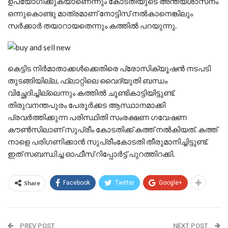
ഉപയോഗിക്കുകയാണെന്നും കോടതിയുടെ അന്ത്യശാസനം
ഒന്നുകൊണ്ടു മാത്രമാണ് നോട്ടിസ് നൽകാനെങ്കിലും
സർക്കാർ തയാറായതെന്നും കത്തില്‍ പറയുന്നു.
കെട്ടിട നിർമാതാക്കൾക്കെതിരെ പ്രോസിക്യൂഷൻ നടപടി
തുടങ്ങിയില്ല, ഫ്ലാറ്റിലെ വൈദ്യുതി ബന്ധം
വിച്ഛേദിച്ചില്ലെന്നും കത്തില്‍ ചൂണ്ടികാട്ടിയിട്ടുണ്ട്.
തിരുവനന്തപുരം പേരൂർക്കട ആസ്ഥാനമാക്കി
പ്രവർത്തിക്കുന്ന പരിസ്ഥിതി സംരക്ഷണ ഗവേഷണ
കൗൺസിലാണ് സുപ്രീം കോടതിക്ക് കത്ത് നല്‍കിയത്. കത്ത്
നാളെ പരിഗണിക്കാൻ സുപ്രീംകോടതി തീരുമാനിച്ചിട്ടുണ്ട്.
ഇത് സബന്ധിച്ച ഓഫീസ് റിപ്പോർട്ട് പുറത്തിറക്കി.
Share
Facebook
Twitter
Google+
PREV POST
NEXT POST