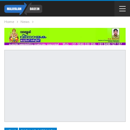
Home
News