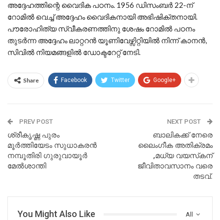
അദ്ദേഹത്തിന്റെ വൈദിക പഠനം. 1956 ഡിസംബർ 22-ന്
റോമിൽ വെച്ച് അദ്ദേഹം വൈദികനായി അഭിഷിക്തനായി.
പൗരോഹിത്യ സ്വീകരണത്തിനു ശേഷം റോമിൽ പഠനം
തുടർന്ന അദ്ദേഹം ലാറ്ററൻ യൂണിവേഴ്സിറ്റിയിൽ നിന്ന് കാനൻ,
സിവിൽ നിയമങ്ങളിൽ ഡോക്ടറേറ്റ് നേടി.
Share
Facebook
Twitter
Google+
PREV POST
NEXT POST
ശ്രീകൃഷ്ണ പുരം
ബാലികക്ക് നേരെ
മൂർത്തിയേടം സുധാകരൻ
ലൈംഗീക അതിക്രമം
നമ്പൂതിരി ഗുരുവായൂർ
,മധ്യ വയസ്‌കന്‌
മേൽശാന്തി
ജീവിതാവസാനം വരെ
തടവ്.
You Might Also Like
All