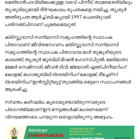
മെത്രാന്‍പദവിയിലേക്കുള്ള വരവ്. പിന്നീട്, താമരശേരിയിലും
തൃശൂരിലുമായി ദീര്‍ഘകാലം രൂപതകളെ നയിച്ചു. തൃശൂര്‍
അതിരൂപത ആര്‍ച്ച് ബിഷപ്പായി 1997 ഫെബ്രുവരി
പതിനഞ്ചിനാണ് ചുമതലയേറ്റത്.
ക്രിസ്തുദാസി സന്യാസി സമൂഹത്തിന്റെ സ്ഥാപക
പിതാവാണ്. ജീവിതസേവനം ക്രിസ്തുദാസി സന്യാസി
സമൂഹത്തിന്റെ സ്ഥാപക പിതാവായ മാർ തൂങ്കുഴിയുടെ
കാലത്ത്, തൃശൂർ ജൂബിലി മിഷൻ ഹോസ്‌പിറ്റൽ, മേരിമാതാ
മേജർ സെമിനാരി, ജീവൻ ടിവി, ജ്യോതി എഞ്ചിനീയറിംഗ്
കോളജ്, മഹാജൂബിലി ട്രെയിനിംഗ് കോളജ്, ടീച്ചേഴ്‌സ്
ട്രെയിനിംഗ് ഇൻസ്റ്റിറ്റ്യൂട്ട് തുടങ്ങിയ ഒട്ടേറെ സ്ഥാപനങ്ങൾ
ആരംഭിച്ചു.
സ്വന്തം കഴിവല്ല, കൂടെയുണ്ടായിരുന്നവരുടെ
പ്രാഗത്ഭ്യമാണ് ഈ നേട്ടങ്ങൾക്ക് കാരണമെന്ന്
വിനയത്തോടെ പറയുന്ന ഒരാളായിരുന്നു അദ്ദേഹം.