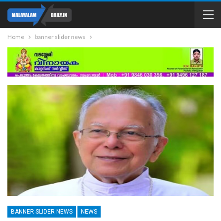
Home
banner slider news
BANNER SLIDER NEWS
NEWS