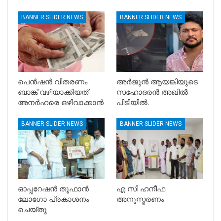
BANNER SLIDER NEWS
BANNER SLIDER NEWS
പെൻഷൻ വിതരണം
അർജുൻ ആയങ്കിയുടെ
ബാങ്ക് വഴിയാക്കിയത്
സഹോദരൻ അഖിൽ
അനർഹരെ ഒഴിവാക്കാൻ
പിടിയിൽ.
BANNER SLIDER NEWS
BANNER SLIDER NEWS
ഓപ്പറേഷൻ തൂഫാൻ
എ സി ഹനീഫ
ലോഗോ പ്രകാശനം
അനുസ്മരണം
ചെയ്തു