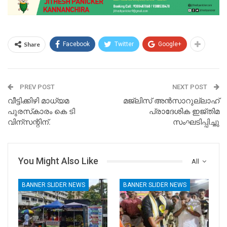
Share
Facebook
Twitter
Google+
PREV POST
NEXT POST
വീട്ടിക്കിഴി മാധ്യമ
മജ്‌ലിസ് അൻസാറുല്ലാഹ്
പുരസ്‌കാരം കെ ടി
പ്രാദേശിക ഇജ്തിമ
വിന്സന്റിന്.
സംഘടിപ്പിച്ചു
You Might Also Like
All
BANNER SLIDER NEWS
BANNER SLIDER NEWS