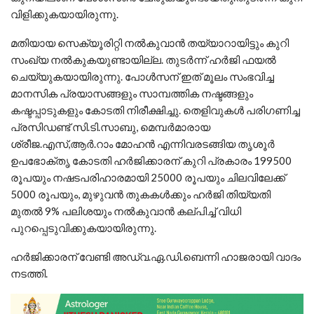
വിളിക്കുകയായിരുന്നു.
മതിയായ സെക്യൂരിറ്റി നൽകുവാൻ തയ്യാറായിട്ടും കുറി
സംഖ്യ നൽകുകയുണ്ടായില്ല. തുടർന്ന് ഹർജി ഫയൽ
ചെയ്യുകയായിരുന്നു. പോൾസന് ഇത് മൂലം സംഭവിച്ച
മാനസിക പ്രയാസങ്ങളും സാമ്പത്തിക നഷ്ടങ്ങളും
കഷ്ടപ്പാടുകളും കോടതി നിരീക്ഷിച്ചു. തെളിവുകൾ പരിഗണിച്ച
പ്രസിഡണ്ട് സി.ടി.സാബു, മെമ്പർമാരായ
ശ്രീജ.എസ്,ആർ.റാം മോഹൻ എന്നിവരടങ്ങിയ തൃശൂർ
ഉപഭോക്തൃ കോടതി ഹർജിക്കാരന് കുറി പ്രകാരം 199500
രൂപയും നഷടപരിഹാരമായി 25000 രൂപയും ചിലവിലേക്ക്
5000 രൂപയും, മുഴുവൻ തുകകൾക്കും ഹർജി തിയ്യതി
മുതൽ 9% പലിശയും നൽകുവാൻ കല്പിച്ച് വിധി
പുറപ്പെടുവിക്കുകയായിരുന്നു.
ഹർജിക്കാരന് വേണ്ടി അഡ്വ.ഏ.ഡി.ബെന്നി ഹാജരായി വാദം
നടത്തി.