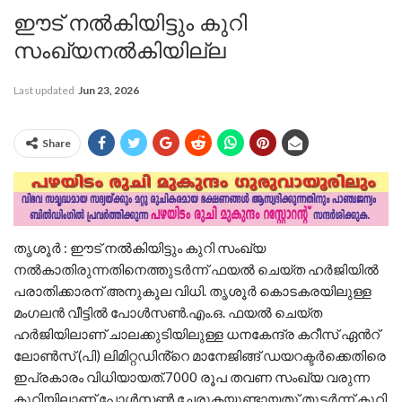
ഈട് നൽകിയിട്ടും കുറി
സംഖ്യനൽകിയില്ല
Last updated
Jun 23, 2026
Share
തൃശൂർ : ഈട് നൽകിയിട്ടും കുറി സംഖ്യ
നൽകാതിരുന്നതിനെത്തുടർന്ന് ഫയൽ ചെയ്ത ഹർജിയിൽ
പരാതിക്കാരന് അനുകൂല വിധി. തൃശൂർ കൊടകരയിലുള്ള
മംഗലൻ വീട്ടിൽ പോൾസൺ.എം.ഒ. ഫയൽ ചെയ്ത
ഹർജിയിലാണ് ചാലക്കുടിയിലുള്ള ധനകേന്ദ്ര കറീസ് ഏൻറ്
ലോൺസ് (പി) ലിമിറ്റഡിൻ്റെ മാനേജിങ്ങ് ഡയറക്ടർക്കെതിരെ
ഇപ്രകാരം വിധിയായത്.7000 രൂപ തവണ സംഖ്യ വരുന്ന
കുറിയിലാണ് പോൾസൺ ചേരുകയുണ്ടായതു്.തുടർന്ന് കുറി