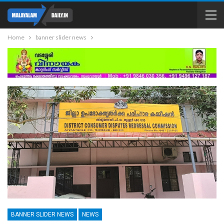
Home
banner slider news
BANNER SLIDER NEWS
NEWS