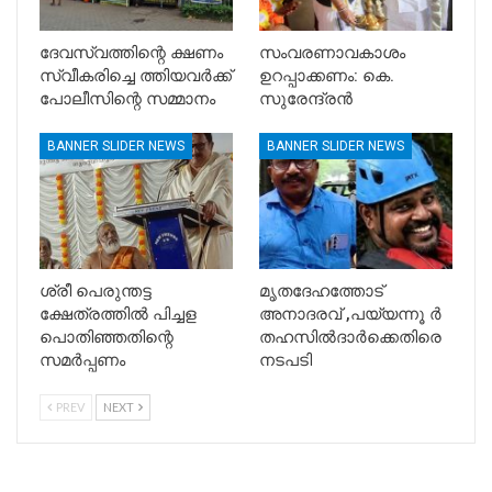
ദേവസ്വത്തിന്റെ ക്ഷണം
സംവരണാവകാശം
സ്വീകരിച്ചെ ത്തിയവർക്ക്
ഉറപ്പാക്കണം: കെ.
പോലീസിന്റെ സമ്മാനം
സുരേന്ദ്രൻ
BANNER SLIDER NEWS
BANNER SLIDER NEWS
ശ്രീ പെരുന്തട്ട
മൃതദേഹത്തോട്
ക്ഷേത്രത്തിൽ പിച്ചള
അനാദരവ് ,പയ്യന്നൂ ർ
പൊതിഞ്ഞതിന്റെ
തഹസിൽദാർക്കെതിരെ
സമർപ്പണം
നടപടി
PREV
NEXT