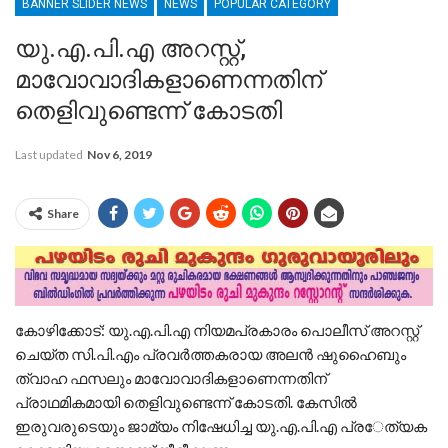
BANNER SLIDER NEWS
NEWS
POPULAR CATEGORY
യു.എ.പി.എ അറസ്റ്റ്,
മാവോവാദികളാണെന്നതിന്
തെളിവുണ്ടെന്ന് കോടതി
Last updated
Nov 6, 2019
Share
കോഴിക്കോട്: യു.എ.പി.എ നിയമപ്രകാരം പൊലീസ് അറസ്റ്റ്
ചെയ്ത സി.പി.എം പ്രവര്‍ത്തകരായ അലന്‍ ഷുഹൈബും
ത്വാഹ ഫസലും മാവോവാദികളാണെന്നതിന്
പ്രാഥമികമായി തെളിവുണ്ടെന്ന് കോടതി. കേസില്‍
ഇരുവരുടെയും ജാമ്യം നിഷേധിച്ച യു.എ.പി.എ പ്ര​േത്യക