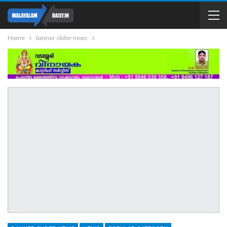
Home
banner slider news