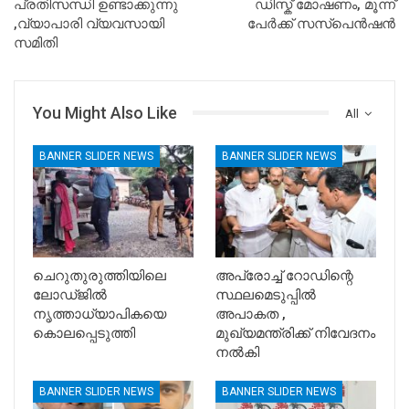
പ്രതിസന്ധി ഉണ്ടാക്കുന്നു
ഡിസ്ക് മോഷണം, മൂന്ന്‍
,വ്യാപാരി വ്യവസായി
പേര്‍ക്ക് സസ്പെന്‍ഷന്‍
സമിതി
You Might Also Like
All
BANNER SLIDER NEWS
BANNER SLIDER NEWS
ചെറുതുരുത്തിയിലെ
അപ്രോച്ച് റോഡിന്റെ
ലോഡ്ജിൽ
സ്ഥലമെടുപ്പിൽ
നൃത്താധ്യാപികയെ
അപാകത ,
കൊലപ്പെടുത്തി
മുഖ്യമന്ത്രിക്ക് നിവേദനം
നൽകി
BANNER SLIDER NEWS
BANNER SLIDER NEWS