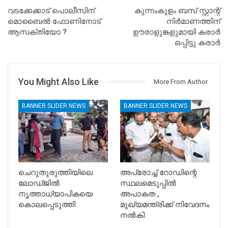
വടക്കേക്കാട് പൊലീസിന്
കുന്നംകുളം ബസ് സ്റ്റാന്റ്
മൊബൈൽ ഫോണിനോട്
നിർമാണത്തിന്
ആസക്തിയോ ?
ഊരാളുങ്കളുമായി കരാർ
ഒപ്പിട്ടു കരാർ
You Might Also Like
More From Author
BANNER SLIDER NEWS
BANNER SLIDER NEWS
ചെറുതുരുത്തിയിലെ
അപ്രോച്ച് റോഡിന്റെ
ലോഡ്ജിൽ
സ്ഥലമെടുപ്പിൽ
നൃത്താധ്യാപികയെ
അപാകത ,
കൊലപ്പെടുത്തി
മുഖ്യമന്ത്രിക്ക് നിവേദനം
നൽകി