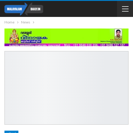
Home
News