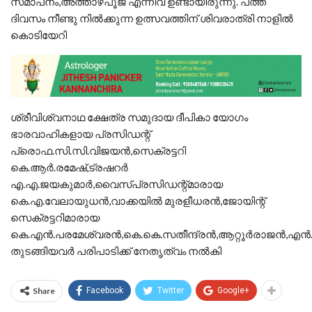
സമാപനം,അത്താഴപൂജ എന്നിവ ഉണ്ടായിരുന്നു. പത്ത്
ദിവസം നീണ്ടു നിൽക്കുന്ന ഉത്സവത്തിന് ശിവരാത്രി നാളിൽ
കൊടിയേറി
ശ്രീവിശ്വനാഥ ക്ഷേത്ര സമുദായ ദീപികാ യോഗം
ഭാരവാഹികളായ പ്രസിഡന്റ്
പ്രൊഫ.സി.സി.വിജയൻ,സെക്രട്ടറി
കെ.ആർ.രമേഷ്,ട്രഷറർ
എ.എ.ജയകുമാർ,വൈസ്പ്രസിഡന്റ്മാരായ
കെ.എ.വേലായുധൻ,വാക്കയിൽ മുരളീധരൻ,ജോയിന്റ്
സെക്രട്ടറിമാരായ
കെ.എൻ.പരമേശ്വരൻ,കെ.കെ.സതീന്ദ്രൻ,ആറ്റൂർരാജൻ,എൻ.
തുടങ്ങിയവർ പരിപാടിക്ക് നേതൃത്വം നൽകി
Share
Facebook
Twitter
Google+