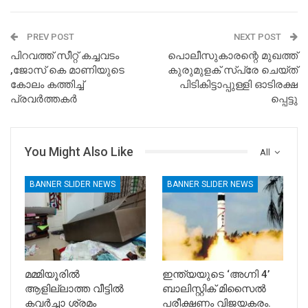
PREV POST
NEXT POST
പിറവത്ത് സീറ്റ് കച്ചവടം
പൊ​ലീ​സു​കാ​രന്റെ മു​ഖ​ത്ത്​
,ജോസ് കെ മാണിയുടെ
കു​രു​മു​ള​ക്​ സ്പ്രേ ​ചെ​യ്ത്
കോലം കത്തിച്ച്
പി​ടി​കി​ട്ടാ​പ്പു​ള്ളി ഓ​ടി​ര​ക്ഷ​
പ്രവർത്തകർ
പ്പെ​ട്ടു
You Might Also Like
All
BANNER SLIDER NEWS
BANNER SLIDER NEWS
മമ്മിയൂരിൽ
ഇന്ത്യയുടെ ‘അഗ്നി 4’
ആളില്ലാത്ത വീട്ടിൽ
ബാലിസ്റ്റിക് മിസൈൽ
കവർച്ചാ ശ്രമം
പരീക്ഷണം വിജയകരം.