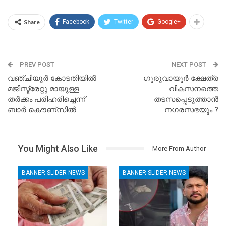
Share
Facebook
Twitter
Google+
PREV POST
NEXT POST
വഞ്ചിയൂര്‍ കോടതിയില്‍
ഗുരുവായൂര്‍ ക്ഷേത്ര
മജിസ്ട്രേറ്റു മായുള്ള
വികസനത്തെ
തര്‍ക്കം പരിഹരിച്ചെന്ന്
തടസപ്പെടുത്താന്‍
ബാര്‍ കൌണ്സില്‍
നഗരസഭയും ?
You Might Also Like
More From Author
BANNER SLIDER NEWS
BANNER SLIDER NEWS