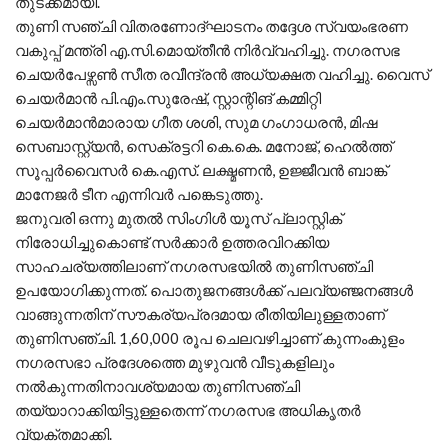
തുടക്കമായി.
തുണി സഞ്ചി വിതരണോദ്ഘാടനം തദ്ദേശ സ്വയംഭരണ
വകുപ്പ് മന്ത്രി എ.സി.മൊയ്തീൻ നിർവ്വഹിച്ചു. നഗരസഭ
ചെയർപേഴ്സൺ സീത രവീന്ദ്രൻ അധ്യക്ഷത വഹിച്ചു. വൈസ്
ചെയർമാൻ പി.എം.സുരേഷ്, സ്റ്റാന്റിങ് കമ്മിറ്റി
ചെയർമാൻമാരായ ഗീത ശശി, സുമ ഗംഗാധരൻ, മിഷ
സെബാസ്റ്റ്യൻ, സെക്രട്ടറി കെ.കെ. മനോജ്, ഹെൽത്ത്
സൂപ്പർവൈസർ കെ.എസ്. ലക്ഷ്മണൻ, ഉജ്ജീവൻ ബാങ്ക്
മാനേജർ ടീന എന്നിവർ പങ്കെടുത്തു.
ജനുവരി ഒന്നു മുതൽ സിംഗിൾ യൂസ് പ്ലാസ്റ്റിക്
നിരോധിച്ചുകൊണ്ട് സർക്കാർ ഉത്തരവിറക്കിയ
സാഹചര്യത്തിലാണ് നഗരസഭയിൽ തുണിസഞ്ചി
ഉപയോഗിക്കുന്നത്. പൊതുജനങ്ങൾക്ക് പലവ്യഞ്ജനങ്ങൾ
വാങ്ങുന്നതിന് സൗകര്യപ്രദമായ രീതിയിലുള്ളതാണ്
തുണിസഞ്ചി. 1,60,000 രൂപ ചെലവഴിച്ചാണ് കുന്നംകുളം
നഗരസഭാ പ്രദേശത്തെ മുഴുവൻ വീടുകളിലും
നൽകുന്നതിനാവശ്യമായ തുണിസഞ്ചി
തയ്യാറാക്കിയിട്ടുള്ളതെന്ന് നഗരസഭ അധികൃതർ
വ്യക്തമാക്കി.