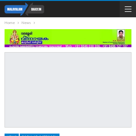
Home
News