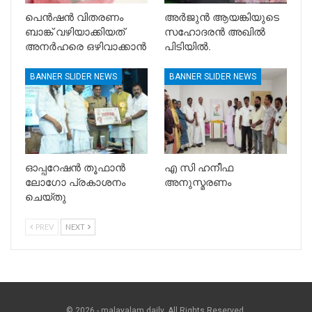
പെൻഷൻ വിതരണം
അർജുൻ ആയങ്കിയുടെ
ബാങ്ക് വഴിയാക്കിയത്
സഹോദരൻ അഖിൽ
അനർഹരെ ഒഴിവാക്കാൻ
പിടിയിൽ.
BANNER SLIDER NEWS
BANNER SLIDER NEWS
ഓപ്പറേഷൻ തൂഫാൻ
എ സി ഹനീഫ
ലോഗോ പ്രകാശനം
അനുസ്മരണം
ചെയ്തു
PREV
NEXT
© 2026 - malayalam daily. All Rights Reserved.