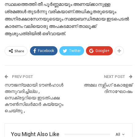
സ്ഥലത്തെത്തി തീ പൂർണ്ണമായും അണയ്ക്കാനുള്ള
ശ്രമങ്ങൾ തുടർന്നു വരികയാണ്.അധികൃതരുടെയും
അഗ്നിരക്ഷാസേനയുടെയും സമയബന്ധിതമായ ഇടപെടൽ
കാരണം വലിയൊരു അപകടമാണ് താലൂക്ക്
ആശുപത്രിയിൽ ഒഴിവായത്.
Share
Facebook
Twitter
Google+
PREV POST
NEXT POST
സൗജന്യമായി ടൗൺഹാൾ
അമല നഴ്സിംഗ് കോളേജ്
അനുവദിച്ചില്ല ,
ദിനാഘോഷം
സെക്രട്ടറിയെ ഇടത്പക്ഷ
കൗൺസിലർമാർ കയ്യേറ്റം
ചെയ്തു ,
You Might Also Like
All