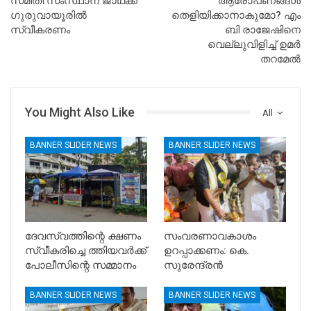
സമിതി സംസ്ഥാന ജാഥക്ക്
ആരോപണങ്ങൾ
ഗുരുവായൂരില്‍
തെളിയിക്കാനാകുമോ? എം
സ്വീകരണം
ബി രാജേഷിനെ
വെല്ലുവിളിച്ച് ഉമർ
തറമേൽ
You Might Also Like
All
BANNER SLIDER NEWS
BANNER SLIDER NEWS
ദേവസ്വത്തിന്റെ ക്ഷണം
സംവരണാവകാശം
സ്വീകരിച്ചെ ത്തിയവർക്ക്
ഉറപ്പാക്കണം: കെ.
പോലീസിന്റെ സമ്മാനം
സുരേന്ദ്രൻ
BANNER SLIDER NEWS
BANNER SLIDER NEWS