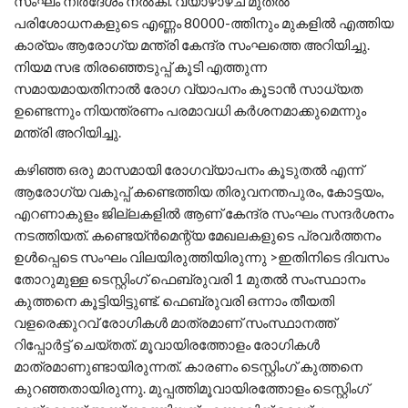
സംഘം നിർദേശം നൽകി. വ്യാഴാഴ്ച മുതൽ
പരിശോധനകളുടെ എണ്ണം 80000-ത്തിനും മുകളിൽ എത്തിയ
കാര്യം ആരോഗ്യ മന്ത്രി കേന്ദ്ര സംഘത്തെ അറിയിച്ചു.
നിയമ സഭ തിരഞ്ഞെടുപ്പ് കൂടി എത്തുന്ന
സമായമായതിനാൽ രോഗ വ്യാപനം കൂടാൻ സാധ്യത
ഉണ്ടെന്നും നിയന്ത്രണം പരമാവധി കർശനമാക്കുമെന്നും
മന്ത്രി അറിയിച്ചു.
കഴിഞ്ഞ ഒരു മാസമായി രോഗവ്യാപനം കൂടുതൽ എന്ന്
ആരോഗ്യ വകുപ്പ് കണ്ടെത്തിയ തിരുവനന്തപുരം, കോട്ടയം,
എറണാകുളം ജില്ലകളിൽ ആണ് കേന്ദ്ര സംഘം സന്ദർശനം
നടത്തിയത്. കണ്ടെയ്ൻമെന്റ്യ മേഖലകളുടെ പ്രവർത്തനം
ഉൾപ്പെടെ സംഘം വിലയിരുത്തിയിരുന്നു >ഇതിനിടെ ദിവസം
തോറുമുള്ള ടെസ്റ്റിംഗ് ഫെബ്രുവരി 1 മുതൽ സംസ്ഥാനം
കുത്തനെ കൂട്ടിയിട്ടുണ്ട്. ഫെബ്രുവരി ഒന്നാം തീയതി
വളരെക്കുറവ് രോഗികൾ മാത്രമാണ് സംസ്ഥാനത്ത്
റിപ്പോർട്ട് ചെയ്തത്. മൂവായിരത്തോളം രോഗികൾ
മാത്രമാണുണ്ടായിരുന്നത്. കാരണം ടെസ്റ്റിംഗ് കുത്തനെ
കുറ‌ഞ്ഞതായിരുന്നു. മുപ്പത്തിമൂവായിരത്തോളം ടെസ്റ്റിംഗ്