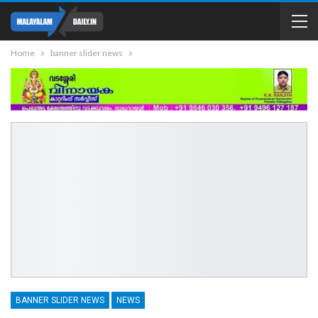
Home
banner slider news
BANNER SLIDER NEWS
NEWS