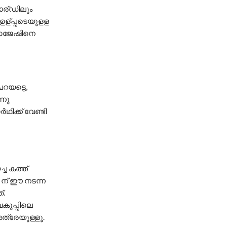
ോര്ഡിലും
ഉള്പ്പടെയുളള
രാജേഷിനെ
റയട്ടെ,
്നു
ഥിക്ക് വേണ്ടി
്ച കത്ത്
31 ന് ഈ നടന്ന
്.
വകുപ്പിലെ
അത്രേയുള്ളൂ.