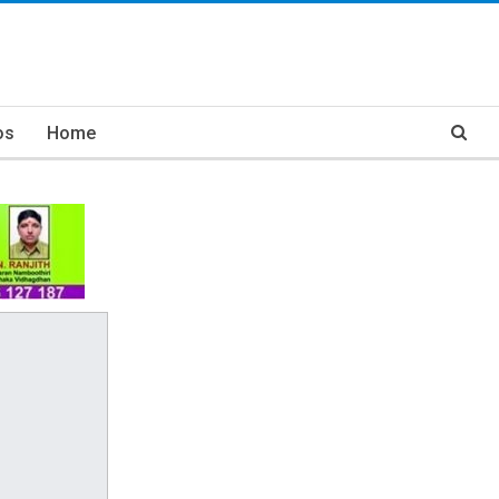
os
Home