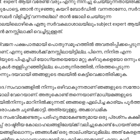
t expert ആയി വരേണ്ടി വരും എന്നു നിനച്ചു ചെയ്യുന്നതായിരിക
പോട്ടെ, ഞാന്‍ നുഴഞ്ഞു കയറി ബോര്‍ഡില്‍ വന്നതാണോ, സര
ര്‍ വിളിച്ചിട്ട് വന്നതല്ലേ? താന്‍ ജോലി ചെയ്യുന്ന
ലയിലൊഴികെ ഏതു സര്‍വകലാശാലയിലും subject expert ആയി വ
 മനസ്സിലാക്കി വെച്ചിട്ടുള്ളത്.
ജന പക്ഷപാതമായി പൊതുസമൂഹത്തില്‍ അവതരിപ്പിക്കപ്പെടുന്ന
്, എന്നു ഞങ്ങള്‍ക്ക് മനസ്സിലായിട്ടില്ല. പിന്നെ, നിനിത എന്ന
ഥിയുടെ പിഎച്ച്ഡി യോഗ്യതയെയോ മറ്റു കഴിവുകളെയോ ഒന്നും ഞ
ടുകള്‍ തള്ളിപ്പറഞ്ഞിട്ടില്ല. പൊതുനിരത്തില്‍, നിരത്തപ്പെടുന്ന
്നും ദയവായി ഞങ്ങളുടെ തലയില്‍ കെട്ടിവെക്കാതിരിക്കുക.
ാദ /സംവാദങ്ങളില്‍ നിന്നും ഒഴിവാകുന്നതാണ് ഞങ്ങളുടെ സന്തോ
ോലി വേറെയാണ്. അതുകൊണ്ട് തന്നെയാണ് മാധ്യമങ്ങളുടെ
യില്‍നിന്നും മാറിനില്‍ക്കുന്നത്. ഞങ്ങളെ ഏല്പിച്ച കാര്യം പൂര്‍ത്തി
രാപകത ചൂണ്ടിക്കാട്ടി. അത്രയുള്ളൂ. അക്കാഡമിക
ടെ സംഭവിക്കേണ്ടതും പരിഹൃതമാകേണ്ടതുമായ ഒരു പ്രശ്‌നം കക്ഷി 
പ് രാഷ്ട്രീയ കോലാഹലങ്ങളിലേയ്ക്ക് വലിച്ചുകൊണ്ട് പോയത് ഞങ്
ങ്ങളിലൊന്നും ഞങ്ങള്‍ക്ക് ഒരു താല്പര്യവുമില്ല. അത് കേരളത്
ഷ്ട്രീയ കാലാവസ്ഥയുമായി സംഭവിക്കുന്നതാണ്, എന്നു കൂടി