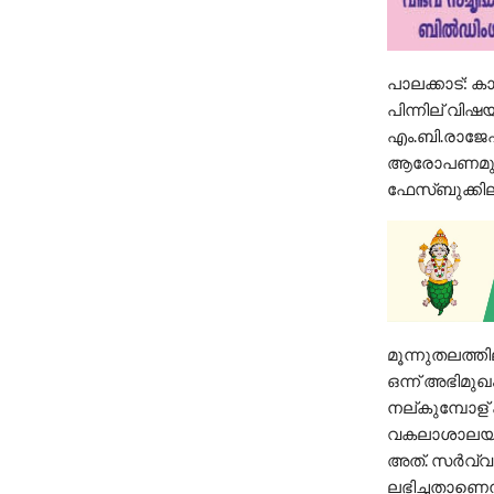
പാലക്കാട്: 
പിന്നില് വി
എം.ബി.രാജേഷ
ആരോപണമുന്നയ
ഫേസ്ബുക്കില
മൂന്നുതലത്തി
ഒന്ന് അഭിമുഖ
നല്കുമ്പോള് 
വകലാശാലയില് 
അത്. സർവ്വ 
ലഭിച്ചതാണെന്