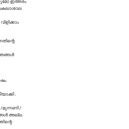
്കുമോ ഇത്തരം
്‍വകലാശാല
ിളിക്കാം
തിന്റെ
ങ്ങള്‍
ഷം.
യാക്കി .
/മുന്നണി /
ങള്‍ അല്ല.
തിന്റെ