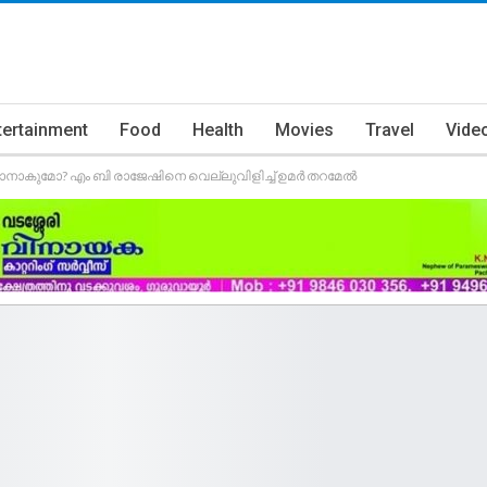
tertainment
Food
Health
Movies
Travel
Vide
ാകുമോ? എം ബി രാജേഷിനെ വെല്ലുവിളിച്ച് ഉമർ തറമേൽ