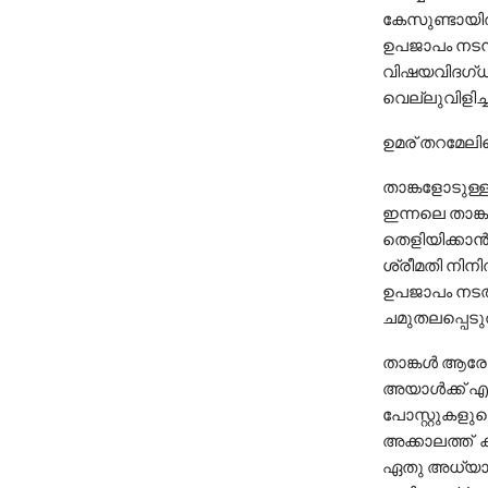
കേസുണ്ടായിര
ഉപജാപം നടന്
വിഷയവിദഗ്ധ
വെല്ലുവിളിച്ചി
ഉമര് തറമേലിന
താങ്കളോടുള്
ഇന്നലെ താങ്ക
തെളിയിക്കാന്‍
ശ്രീമതി നിനിത
ഉപജാപം നടത
ചമുതലപ്പെടുത്
താങ്കള്‍ ആരോപ
അയാള്‍ക്ക് എവ
പോസ്റ്റുകളുട
അക്കാലത്ത് ക
ഏതു അധ്യാപകര