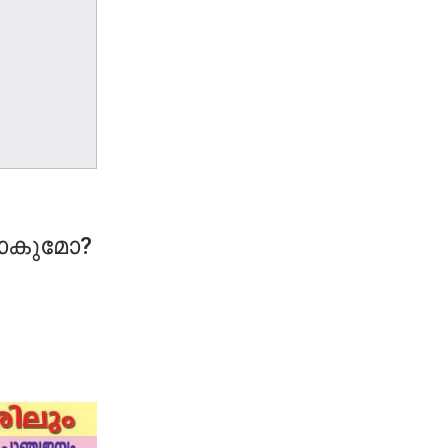
ാകുമോ?