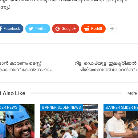
്നു.)
Facebook
Twitter
Google+
ReddIt
ൻ കാരണം ടെസ്റ്റ്
റിട്ട. ഡെപ്യൂട്ടി ഇലക്ട്രിക
്ടെന്ന് കേന്ദ്രസംഘം..
ചിരിയങ്കണ്ടത്ത് ലോറൻസ്
 Also Like
More 
IDER NEWS
BANNER SLIDER NEWS
BANNER SLIDER N