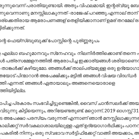
ുന്നുവെന്ന് പരാതിയുണ്ടായി. അതും വിഫലമായി. ഇന്റര്വ്യൂ ബ
നുവെന്നാണു മനസ്സിലാകുന്നത് -രാജേഷ് പറഞ്ഞു.എന്നാല് താന് 
ര്ക്കെതിരായ ആരോപണങ്ങള് തെളിയിക്കാനാണ് ഉമര് തറമേല് 
രിക്കുന്നത്.
്റെ ഫെയ്സ്ബുബുക്ക് പോസ്റ്റിന്റെ പൂര്ണ്ണരൂപം
ള എല്ലാ ബഹുമാനവും സ്‌നേഹവും നിലനിര്‍ത്തിക്കൊണ്ട് തന്നെ പ
ള്‍ പത്രസമ്മേളനത്തില്‍ ആരോപിച്ച ഇക്കാര്യങ്ങള്‍ ശരിയാണെന
 താങ്കള്‍ക്ക് കഴിയുമോ. ഞങ്ങള്‍ക്ക് താല്പര്യമുള്ള ഒരു ഉദ്യോഗാര്‍
യോട് പിന്മാറാന്‍ അപേക്ഷിക്കും മട്ടില്‍ ഞങ്ങള്‍ വിഷയ വിദഗ്ധര്‍
്തി എന്നത്. ഞങ്ങള്‍ ഏതായാലും അങ്ങനെയൊരാളെ
തിയിട്ടില്ല.
ിച്ച പ്രകാരം സംഭവിച്ചിട്ടുണ്ടെങ്കില്‍, വൈസ് ചാന്‍സലര്‍ക്ക്‌ അയച
ിടുന്നു കിട്ടിയെന്നും, അറിയേണ്ടതുണ്ട്. മറ്റൊന്ന്, 2019 ഓഗസ്റ്റ് 
െ അപേക്ഷാ പരസ്യം വരുന്നത് എന്നാണ് ഞാന്‍ മനസ്സിലാക്കുന്നത
ാലിക്കറ്റ് സര്‍വകലാശാലയിലുള്ള ഏത് ഉദ്യോഗാര്‍ഥിക്കും പഠന
ില്‍ നിന്നും ഒരു സ്വഭാവ സര്‍ട്ടിഫിക്കേറ്റ് വാങ്ങി അയക്കാം, 