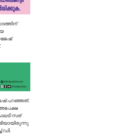
ദത്തിന്
ായ
ാജേഷ്
.
േഷ് പറഞ്ഞത്.
് അപേക്ഷ
കാലടി സര്
ടിയായിരുന്നു
്.ഡി.