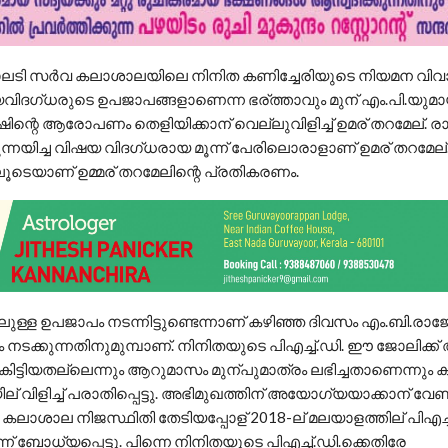
കാലടി സർവ കലാശാലയിലെ നിനിത കണിച്ചേരിയുടെ നിയമന വിവാ
ഷയവിദഗ്ധരുടെ ഉപജാപങ്ങളാണെന്ന ഭര്ത്താവും മുന് എം.പി.യുമ
ിന്റെ ആരോപണം തെളിയിക്കാന് വെല്ലുവിളിച്ച് ഉമര് തറമേല്. ര
ിച്ച വിഷയ വിദഗ്ധരായ മൂന്ന് പേരിലൊരാളാണ് ഉമര് തറമേല്
ൂടെയാണ് ഉമ്മര് തറമേലിന്റെ പ്രതികരണം.
ലുള്ള ഉപജാപം നടന്നിട്ടുണ്ടെന്നാണ് കഴിഞ്ഞ ദിവസം എം.ബി.രാജ
ം നടക്കുന്നതിനുമുമ്പാണ്. നിനിതയുടെ പിഎച്ച്.ഡി. ഈ ജോലിക്ക
കിട്ടിയതല്ലെന്നും ആറുമാസം മുന്പുമാത്രം ലഭിച്ചതാണെന്നും 
വിളിച്ച് പരാതിപ്പെട്ടു. അഭിമുഖത്തിന് അയോഗ്യയാക്കാന് വേണ്
കലാശാല നിജസ്ഥിതി തേടിയപ്പോള് 2018-ല് മലയാളത്തില് പിഎച്ച
ന് ബോധ്യപ്പെട്ടു. പിന്നെ നിനിതയുടെ പിഎച്ച്.ഡി.ക്കെതിരേ