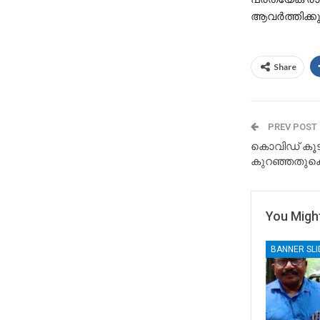
ആവര്‍ത്തിക്കുന
Share
PREV POST
കൊവിഡ് കൂടാ
കുറഞ്ഞതുകൊണ
You Might
BANNER SL