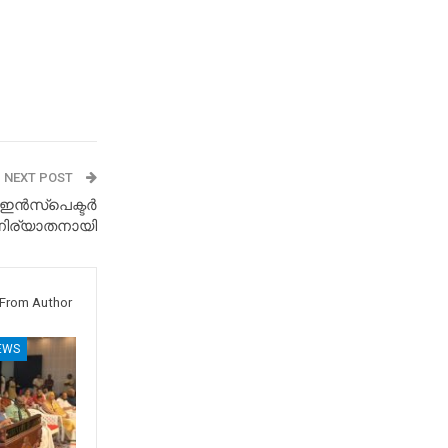
NEXT POST
്കൽ ഇൻസ്പെക്ടർ
 നിര്യാതനായി
From Author
EWS