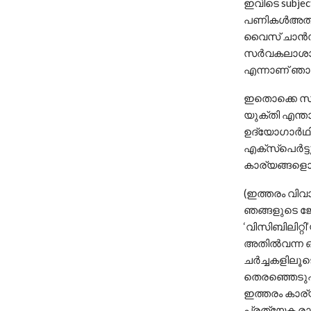
ഇവിടെ subjec
പണികള്‍അതു
വൈസ് ചാന്‍സല
സര്‍വകലാശാ
എന്നാണ് ഞാന്‍
ഇതൊക്കെ സ്വ
യുക്തി എന്താണ
ഉദ്യോഗാര്‍
എക്‌സ്‌പെര്‍ട്
കാര്യങ്ങളൊന
(ഇത്തരം വിവ
ഞങ്ങളുടെ ജ
‘വിസിബിലിറ്റി’
അതില്‍വന്ന ഒ
ചര്‍ച്ചകളിലൂ
തെരഞ്ഞെടുപ്
ഇത്തരം കാര്യ
പ്രത്യേക രാ