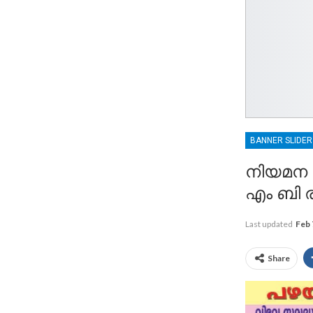
BANNER SLIDE
നിയമന 
എം ബി ര
Last updated
Feb 
Share