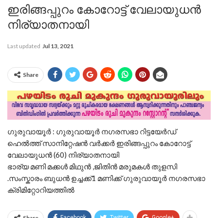
ഇരിങ്ങപ്പുറം കോറോട്ട് വേലായുധൻ
നിര്യാതനായി
Last updated
Jul 13, 2021
Share
ഗുരുവായൂർ : ഗുരുവായൂർ നഗരസഭാ റിട്ടയേർഡ്
ഹെൽത്ത് സാനിറ്റേഷൻ വർക്കർ ഇരിങ്ങപ്പുറം കോറോട്ട്
വേലായുധൻ (60) നിര്യാതനായി
ഭാര്യ മണി മക്കൾ മിഥുൻ ,ജിതിൻ മരുമകൾ തുളസി
.സംസ്കാരം ബുധൻ ഉച്ചക്ക്1 മണിക്ക് ഗുരുവായൂർ നഗരസഭാ
ക്രിമിറ്റോറിയത്തിൽ
Share
Facebook
Twitter
Google+