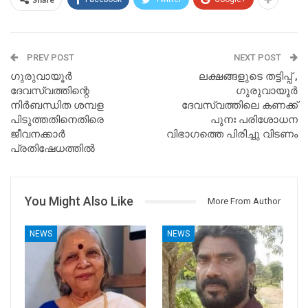
PREV POST
NEXT POST
ഗുരുവായൂർ
ലക്ഷങ്ങളുടെ തട്ടിപ്പ് ,
ദേവസ്വത്തിന്റെ
ഗുരുവായൂർ
നിർബന്ധിത ശമ്പള
ദേവസ്വത്തിലെ കണക്ക്
പിടുത്തതിനെതിരെ
പുനഃ പരിശോധന
ജീവനക്കാർ
വിഭാഗത്തെ പിരിച്ചു വിടണം
പ്രതിഷേധത്തിൽ
You Might Also Like
More From Author
NEWS
NEWS