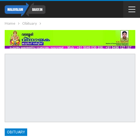
Home
Obituary
OBITUARY