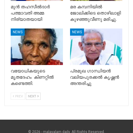
മുൻ തഹസീൽദാർ
മര കമ്പനിയിൽ
പത്മാവതി അമ്മ
ജോലിക്കിടെ തൊഴിലാളി
നിര്യാതയായി
കുഴഞ്ഞുവീണു മരിച്ചു.
NEWS
NEWS
വയോധികയുടെ
പ്രമുഖ ഗാന്ധിയൻ
മൃതദേഹം കിണറ്റിൽ
വലിയപുരക്കൽ കൃഷ്ണൻ
കണ്ടെത്തി.
അന്തരിച്ചു
PREV
NEXT
© 2026 - malayalam daily. All Rights Reserved.