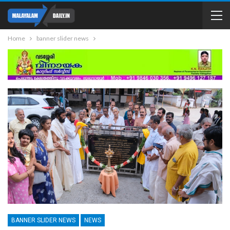
Home
banner slider news
BANNER SLIDER NEWS
NEWS