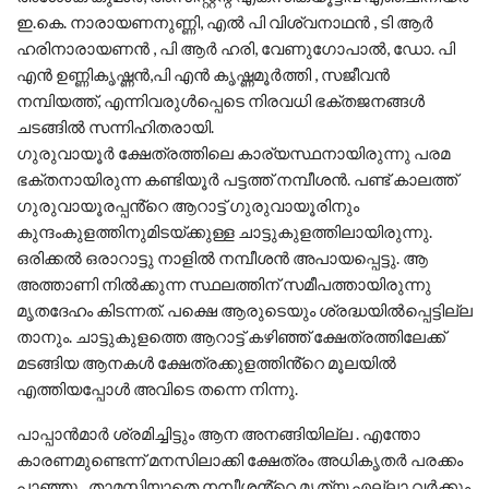
ഇ.കെ. നാരായണനുണ്ണി, എൽ പി വിശ്വനാഥൻ , ടി ആർ
ഹരിനാരായണൻ , പി ആർ ഹരി, വേണുഗോപാൽ, ഡോ. പി
എൻ ഉണ്ണികൃഷ്ണൻ,പി എൻ കൃഷ്ണമൂർത്തി , സജീവൻ
നമ്പിയത്ത്, എന്നിവരുൾപ്പെടെ നിരവധി ഭക്തജനങ്ങൾ
ചടങ്ങിൽ സന്നിഹിതരായി.
ഗുരുവായൂർ ക്ഷേത്രത്തിലെ കാര്യസ്ഥനായിരുന്നു പരമ
ഭക്തനായിരുന്ന കണ്ടിയൂർ പട്ടത്ത് നമ്പീശൻ. പണ്ട് കാലത്ത്
ഗുരുവായൂരപ്പൻ്റെ ആറാട്ട് ഗുരുവായൂരിനും
കുന്ദംകുളത്തിനുമിടയ്ക്കുള്ള ചാട്ടുകുളത്തിലായിരുന്നു.
ഒരിക്കൽ ഒരാറാട്ടു നാളിൽ നമ്പീശൻ അപായപ്പെട്ടു. ആ
അത്താണി നിൽക്കുന്ന സ്ഥലത്തിന് സമീപത്തായിരുന്നു
മൃതദേഹം കിടന്നത്. പക്ഷെ ആരുടെയും ശ്രദ്ധയിൽപ്പെട്ടില്ല
താനും. ചാട്ടുകുളത്തെ ആറാട്ട് കഴിഞ്ഞ് ക്ഷേത്രത്തിലേക്ക്
മടങ്ങിയ ആനകൾ ക്ഷേത്രക്കുളത്തിൻ്റെ മൂലയിൽ
എത്തിയപ്പോൾ അവിടെ തന്നെ നിന്നു.
പാപ്പാൻമാർ ശ്രമിച്ചിട്ടും ആന അനങ്ങിയില്ല . എന്തോ
കാരണമുണ്ടെന്ന് മനസിലാക്കി ക്ഷേത്രം അധികൃതർ പരക്കം
പാഞ്ഞു . താമസിയാതെ നമ്പീശൻ്റെ മൃത്യ എല്ലാ വർക്കും