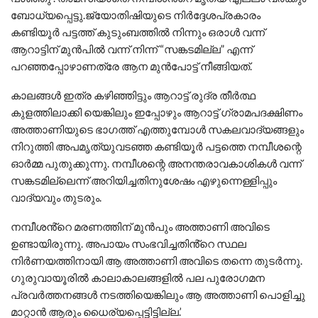
ബോധ്യപ്പെട്ടു.ജ്യോതിഷിയുടെ നിർദ്ദേശപ്രകാരം
കണ്ടിയൂർ പട്ടത്ത് കുടുംബത്തിൽ നിന്നും ഒരാൾ വന്ന്
ആറാട്ടിന് മുൻപിൽ വന്ന് നിന്ന് “സങ്കടമില്ല” എന്ന്
പറഞ്ഞപ്പോഴാണത്രേ ആന മുൻപോട്ട് നീങ്ങിയത്.
കാലങ്ങൾ ഇത്ര കഴിഞ്ഞിട്ടും ആറാട്ട് രുദ്ര തീർത്ഥ
കുളത്തിലാക്കി യെങ്കിലും ഇപ്പോഴും ആറാട്ട് ഗ്രാമപദക്ഷിണം
അത്താണിയുടെ ഭാഗത്ത് എത്തുമ്പോൾ സകലവാദ്യങ്ങളും
നിറുത്തി അപമൃത്യുവടഞ്ഞ കണ്ടിയൂർ പട്ടത്തെ ന‌മ്പീശന്റെ
ഓർമ്മ പുതുക്കുന്നു. നമ്പീശന്റെ അനന്തരാവകാശികൾ വന്ന്
സങ്കടമില്ലെന്ന് അറിയിച്ചതിനുശേഷം എഴുന്നെള്ളിപ്പും
വാദ്യവും തുടരും.
നമ്പീശൻ്റെ മരണത്തിന് മുൻപും അത്താണി അവിടെ
ഉണ്ടായിരുന്നു. അപായം സംഭവിച്ചതിൻ്റെ സ്ഥല
നിർണയത്തിനായി ആ അത്താണി അവിടെ തന്നെ തുടർന്നു.
ഗുരുവായൂരിൽ കാലാകാലങ്ങളിൽ പല പുരോഗമന
പ്രവർത്തനങ്ങൾ നടത്തിയെങ്കിലും ആ അത്താണി പൊളിച്ചു
മാറ്റാൻ ആരും ധൈര്യപ്പെട്ടിട്ടില്ല.’