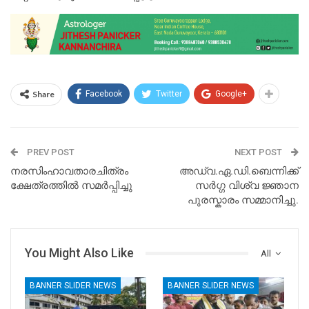
Share
Facebook
Twitter
Google+
PREV POST
NEXT POST
നരസിംഹാവതാരചിത്രം
അഡ്വ.ഏ.ഡി.ബെന്നിക്ക്
ക്ഷേത്രത്തിൽ സമർപ്പിച്ചു
സർഗ്ഗ വിശ്വ ജ്ഞാന
പുരസ്കാരം സമ്മാനിച്ചു.
You Might Also Like
All
BANNER SLIDER NEWS
BANNER SLIDER NEWS