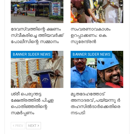
ദേവസ്വത്തിന്റെ ക്ഷണം
സംവരണാവകാശം
സ്വീകരിച്ചെ ത്തിയവർക്ക്
ഉറപ്പാക്കണം: കെ.
പോലീസിന്റെ സമ്മാനം
സുരേന്ദ്രൻ
BANNER SLIDER NEWS
BANNER SLIDER NEWS
ശ്രീ പെരുന്തട്ട
മൃതദേഹത്തോട്
ക്ഷേത്രത്തിൽ പിച്ചള
അനാദരവ് ,പയ്യന്നൂ ർ
പൊതിഞ്ഞതിന്റെ
തഹസിൽദാർക്കെതിരെ
സമർപ്പണം
നടപടി
PREV
NEXT