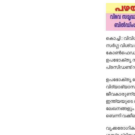
കൊച്ചി : വിവ
സർഗ്ഗ വിശ്വ
കോൺഫെഡറേ
ഉപഭോക്തൃ സ
പ്രസിഡണ്ട് ഡ
ഉപഭോക്തൃ കേ
വിദ്യാഭ്യാസ
ജീവകാരുണ്യ
ഇന്ത്യയുടെ 
ലേഖനങ്ങളും
ബെന്നി വക്കീല
വൃക്കരോഗികൾക
ശസ്ത്രക്രിയ ന