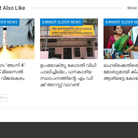
 Also Like
More 
IDER NEWS
BANNER SLIDER NEWS
BANNER SLIDER N
െ ‘അഗ്നി 4’
ഉപഭോക്തൃ കോടതി വിധി
ലഹരിക്കെതിരെ
ിക് മിസൈൽ
പാലിച്ചില്ല , ധനകാര്യ
മോബുമായി കിം
 വിജയകരം.
സ്ഥാപനത്തിന്റെ എം ഡി
ആര്യഭട്ട കോള
ക്ക് അറസ്റ്റ് വാറണ്ട്
XT