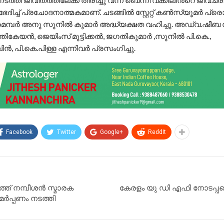
േദിച്ച് പ്രചോദനാത്മകമാണ്. ചടങ്ങിൽ സ്റ്റേറ്റ് കൺസ്യൂമർ പ്രൊ
്പർ അനു സുനിൽ കുമാർ അദ്ധ്യക്ഷത വഹിച്ചു. അഡ്വ.ഷീബ
തികേയൻ, ജെയിംസ് മുട്ടിക്കൽ, ജഗതികുമാർ ,സുനിൽ പി.കെ.,
, പി.കെ.പിള്ള എന്നിവർ പ്രസംഗിച്ചു.
Facebook
Twitter
Google+
ReddIt
ടത്ത് നമ്പീശൻ സ്മാരക
കേരളം യു ഡി എഫി നോടപ്പമെന
ർപ്പണം നടത്തി