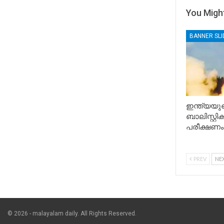
You Might
BANNER SL
ഇന്ത്യയുട
ബാലിസ്റ്റ
പരീക്ഷണം
PREV
NE
© 2026 - malayalam daily. All Rights Reserved.