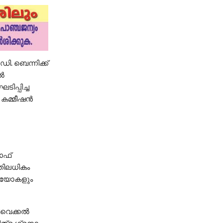
ി. ബെന്നിക്ക്
ിൽ
്പിച്ച
 കമ്മീഷൻ
ഓഫ്
തിലധികം
ഡിയോകളും
റിവെക്കൽ
ിത്ര ഗ്രന്ഥം