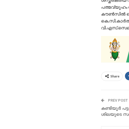
പത്മവ്യൂഹം ഭ
കൗൺസിൽ മെമ
കെ.സി.കാർത്
വി.എസ്.സെലിൻ
Share
PREV POST
കണ്ടിയൂർ പട്
ശിലയുടെ സമ