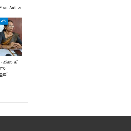
From Author
EWS
 ഫ്ലാഷ്
സ്
േജ്