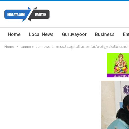
Home
Local News
Guruvayoor
Business
En
Home
banner slider news
അഡ്വ.ഏ.ഡി.ബെന്നിക്ക് സർഗ്ഗ വിശ്വ ജ്ഞാന പ