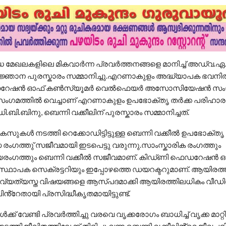
ിധ മേഖലകളിലെ മികവാർന്ന പ്രവർത്തനങ്ങളെ മാനിച്ച് അഡ്വ.ഏ.ഡ
 ജ്ഞാന പുരസ്കാരം സമ്മാനിച്ചു.എറണാകുളം അദ്ധ്യാപക ഭവന
ഷൻ ഓഫ് കൺസ്യൂമർ വെൽഫെയർ അസോസിയേഷൻ സംഘടിപ
ംഗമത്തിൽ വെച്ചാണ് എറണാകുളം ഉപഭോക്തൃ തർക്ക പരിഹാര
ി.ബി.ബിനു, ബെന്നി വക്കീലിന് പുരസ്കാരം സമ്മാനിച്ചത്.
സുകൾ നടത്തി റെക്കോഡിട്ടിട്ടുള്ള ബെന്നി വക്കീൽ ഉപഭോക്തൃ
 രംഗത്തു് സജീവമായി ഇടപെട്ടു വരുന്നു.സാംസ്കാരിക രംഗത്തും
രംഗത്തും ബെന്നി വക്കീൽ സജീവമാണ്. കിഡ്ണി ഫെഡറേഷൻ 
സ്ഥാപക സെക്രട്ടറിയും ഇപ്പോഴത്തെ ഡയറക്ടറുമാണ്. ആയിരത്
 വ്യത്യസ്ത വിഷയങ്ങളെ ആസ്പദമാക്കി ആയിരത്തിലധികം വീ
ിൻ്റേതായി പ്രസിദ്ധീകൃതമായിട്ടുണ്ട്.
്ക് വേണ്ടി പ്രവർത്തിച്ചു വരവെ വൃക്കരോഗം ബാധിച്ച് വൃക്ക മാറ്
ടത്തി ജീവിതത്തിലേക്ക് തിരിച്ചു വന്ന ബെന്നി വക്കീലിൻ്റെ ജീവചര