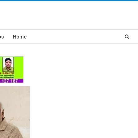
os
Home