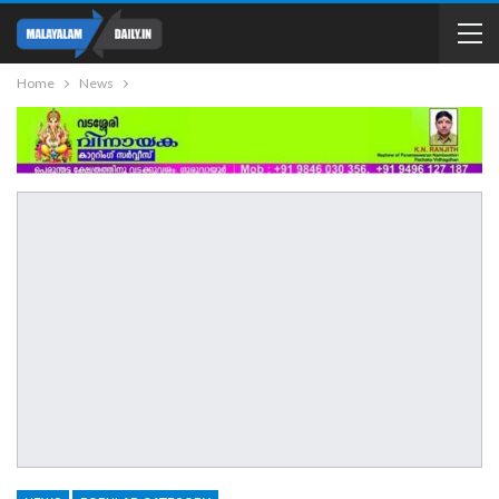
Home
News