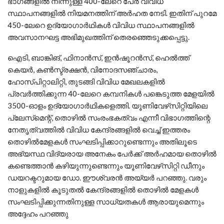
ഭാഗങ്ങളില്‍ നിന്നുള്ള 400-ലേറെ പേര്‍ വിവിധ
സ്ഥാപനങ്ങളില്‍ നിയമനത്തിന് അര്‍ഹത നേടി. ഇതിന് പുറമേ
450-ലേറെ ഉദ്യോഗാര്‍ഥികള്‍ വിവിധ സ്ഥാപനങ്ങളില്‍
അവസാനഘട്ട അഭിമുഖത്തിന് തെരഞ്ഞെടുക്കപ്പെട്ടു.
ഐടി, ബാങ്കിങ്, ഫിനാന്‍സ്, ഇന്‍ഷൂറന്‍സ്, ഹെല്‍ത്ത്
കെയര്‍, കണ്‍സ്ട്രക്ഷന്‍, വിനോദസഞ്ചാരം,
ഹോസ്പിറ്റാലിറ്റി, തുടങ്ങി വിവിധ മേഖലകളില്‍
പ്രവര്‍ത്തിക്കുന്ന 40-ലേറെ കമ്പനികള്‍ പങ്കെടുത്ത മേളയില്‍
3500-ഓളം ഉദ്യോഗാര്‍ഥികളെത്തി. യൂണിവേഴ്‌സിറ്റിയിലെ
പ്ലേസ്‌മെന്റ്, തൊഴില്‍ സംരംഭകത്വം എന്നീ വിഭാഗത്തിന്റെ
നേതൃത്വത്തില്‍ വിവിധ കേന്ദ്രങ്ങളില്‍ വെച്ച് ഇത്തരം
തൊഴില്‍മേളകള്‍ സംഘടിപ്പിക്കാറുണ്ടെന്നും അതിലൂടെ
അഭ്യസ്ഥ വിദ്യരായ അനേകം പേര്‍ക്ക് അര്‍ഹമായ തൊഴില്‍
കണ്ടെത്താന്‍ കഴിയുന്നുണ്ടെന്നും യൂണിവേഴ്‌സിറ്റി ഡീനും
ഡയറക്ടറുമായ ഡോ. ഈശ്വരന്‍ അയ്യര്‍ പറഞ്ഞു. വരും
നാളുകളില്‍ കൂടുതല്‍ കേന്ദ്രങ്ങളില്‍ തൊഴില്‍ മേളകള്‍
സംഘടിപ്പിക്കുന്നതിനുള്ള സാധ്യതകള്‍ ആരായുമെന്നും
അദ്ദേഹം പറഞ്ഞു