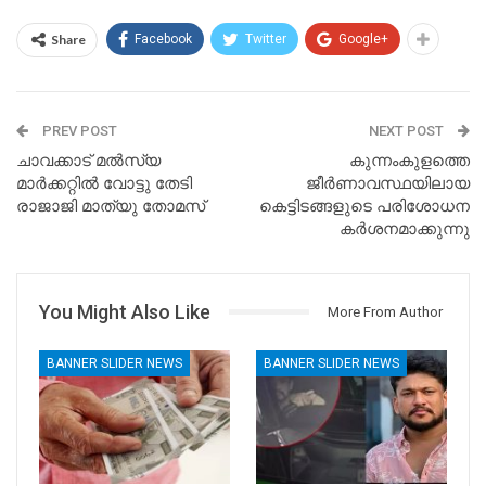
Share
Facebook
Twitter
Google+
PREV POST
NEXT POST
ചാവക്കാട് മൽസ്യ
കുന്നംകുളത്തെ
മാർക്കറ്റിൽ വോട്ടു തേടി
ജീർണാവസ്ഥയിലായ
രാജാജി മാത്യു തോമസ്
കെട്ടിടങ്ങളുടെ പരിശോധന
കർശനമാക്കുന്നു
You Might Also Like
More From Author
BANNER SLIDER NEWS
BANNER SLIDER NEWS