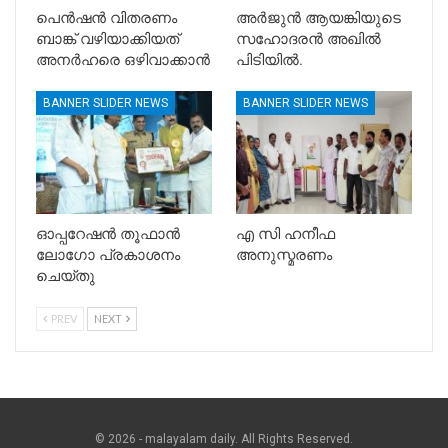
പെൻഷൻ വിതരണം
അർജുൻ ആയങ്കിയുടെ
ബാങ്ക് വഴിയാക്കിയത്
സഹോദരൻ അഖിൽ
അനർഹരെ ഒഴിവാക്കാൻ
പിടിയിൽ.
BANNER SLIDER NEWS
BANNER SLIDER NEWS
ഓപ്പറേഷൻ തൂഫാൻ
എ സി ഹനീഫ
ലോഗോ പ്രകാശനം
അനുസ്മരണം
ചെയ്തു
PREV
NEXT
© 2026 - malayalam daily. All Rights Reserved.